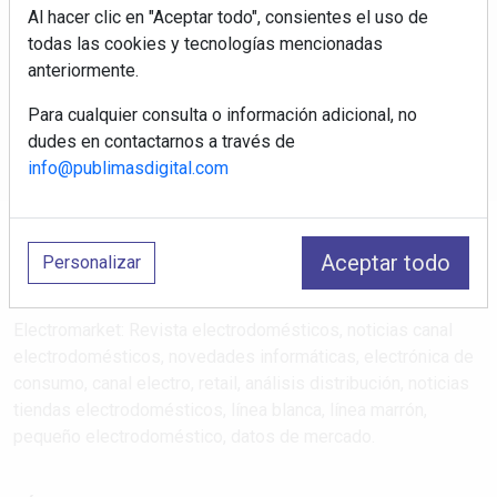
Al hacer clic en "Aceptar todo", consientes el uso de
Regístrate y accede a contenidos
todas las cookies y tecnologías mencionadas
exclusivos
anteriormente.
Correo electrónico
Para cualquier consulta o información adicional, no
dudes en contactarnos a través de
info@publimasdigital.com
Aceptar todo
Personalizar
Electromarket: Revista electrodomésticos, noticias canal
electrodomésticos, novedades informáticas, electrónica de
consumo, canal electro, retail, análisis distribución, noticias
tiendas electrodomésticos, línea blanca, línea marrón,
pequeño electrodoméstico, datos de mercado.