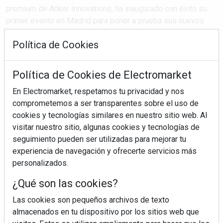
premium de Anker Innovations, ha inaugurado con éxito su
primer evento en Madrid para poner a prueba sus nuevos
auriculares open-ear. En las próximas semanas, esta
Política de Cookies
revolucionaria tecnología de audio viajará ...
Política de Cookies de Electromarket
SEGUIR LEYENDO
En Electromarket, respetamos tu privacidad y nos
comprometemos a ser transparentes sobre el uso de
cookies y tecnologías similares en nuestro sitio web. Al
anker innovations
soundcore
auriculares
evento
visitar nuestro sitio, algunas cookies y tecnologías de
madrid
barcelona
seguimiento pueden ser utilizadas para mejorar tu
experiencia de navegación y ofrecerte servicios más
personalizados.
¿Qué son las cookies?
Las cookies son pequeños archivos de texto
almacenados en tu dispositivo por los sitios web que