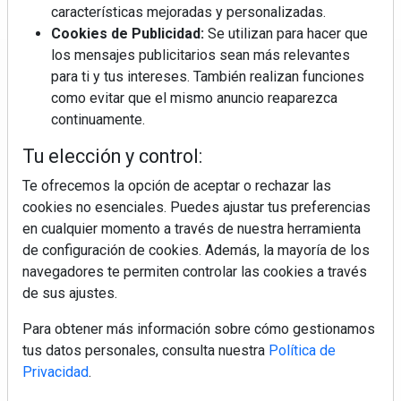
características mejoradas y personalizadas.
Cookies de Publicidad:
Se utilizan para hacer que
los mensajes publicitarios sean más relevantes
Regístrate y accede a contenidos
para ti y tus intereses. También realizan funciones
exclusivos
como evitar que el mismo anuncio reaparezca
continuamente.
Correo electrónico
Tu elección y control:
Te ofrecemos la opción de aceptar o rechazar las
cookies no esenciales. Puedes ajustar tus preferencias
en cualquier momento a través de nuestra herramienta
de configuración de cookies. Además, la mayoría de los
navegadores te permiten controlar las cookies a través
de sus ajustes.
Electromarket: Revista electrodomésticos, noticias canal
Para obtener más información sobre cómo gestionamos
electrodomésticos, novedades informáticas, electrónica de
tus datos personales, consulta nuestra
Política de
consumo, canal electro, retail, análisis distribución, noticias
Privacidad
.
tiendas electrodomésticos, línea blanca, línea marrón,
pequeño electrodoméstico, datos de mercado.