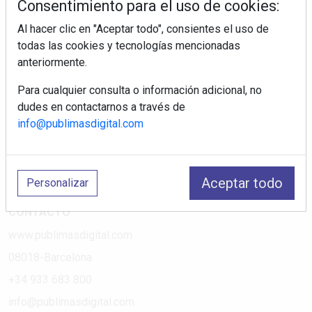
Consentimiento para el uso de cookies:
Al hacer clic en "Aceptar todo", consientes el uso de
PÁGINAS
todas las cookies y tecnologías mencionadas
anteriormente.
Suscripciones
Política de Privacidad
Para cualquier consulta o información adicional, no
dudes en contactarnos a través de
Política de Cookies
info@publimasdigital.com
Política de Redes
Aviso Legal
¿Quiénes somos?
Aceptar todo
Personalizar
CONTACTO
www.publimasdigital.com
08018-Barcelona
+34 933 683 800
info@publimasdigital.com