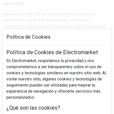
29/11/2023
Salvador Escoda S.A., distribuidora de material para
instalaciones de Aire Acondicionado, Ventilación,
Calefacción, Agua, Energías Renovables, Gas, Electricidad,
Refrigeración y Aislamientos, logra otro éxito de
Política de Cookies
participación en su FERIA de las MARCAS en Castellón,
reuniendo a más de 200 instaladores. Este evento, que tuvo
lugar el pasado 22 de noviembre en ...
Política de Cookies de Electromarket
En Electromarket, respetamos tu privacidad y nos
comprometemos a ser transparentes sobre el uso de
SEGUIR LEYENDO
cookies y tecnologías similares en nuestro sitio web. Al
visitar nuestro sitio, algunas cookies y tecnologías de
seguimiento pueden ser utilizadas para mejorar tu
salvador escoda
feria de marcas
castellón
experiencia de navegación y ofrecerte servicios más
instaladores
personalizados.
¿Qué son las cookies?