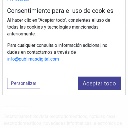
Consentimiento para el uso de cookies:
Al hacer clic en "Aceptar todo", consientes el uso de
todas las cookies y tecnologías mencionadas
anteriormente.
Regístrate y accede a contenidos
Para cualquier consulta o información adicional, no
exclusivos
dudes en contactarnos a través de
info@publimasdigital.com
Correo electrónico
Aceptar todo
Personalizar
Electromarket: Revista electrodomésticos, noticias canal
electrodomésticos, novedades informáticas, electrónica de