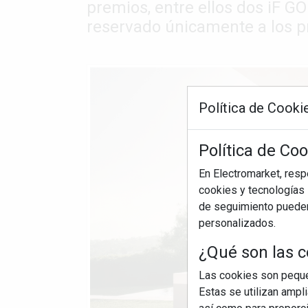
premios, entre ellos dos iF G
reservado únicamente a los p
Política de Cooki
Política de Co
En Electromarket, res
cookies y tecnologías s
de seguimiento pueden 
personalizados.
¿Qué son las c
Las cookies son pequeñ
Estas se utilizan ampl