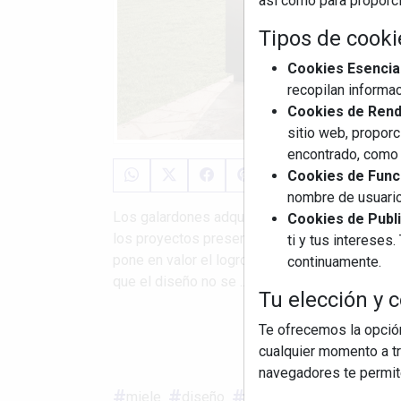
así como para proporcio
Tipos de cooki
Cookies Esencia
recopilan informac
Cookies de Rendi
sitio web, proporc
encontrado, como 
Cookies de Funci
nombre de usuario
Los galardones adquieren una relevancia espec
Cookies de Publi
los proyectos presentados, únicamente 75 fuer
ti y tus interese
pone en valor el logro alcanzado por la marca.
continuamente.
que el diseño no se ...
Tu elección y c
Te ofrecemos la opción
S
cualquier momento a tr
navegadores te permite
miele
diseño
if gold award
cocinas