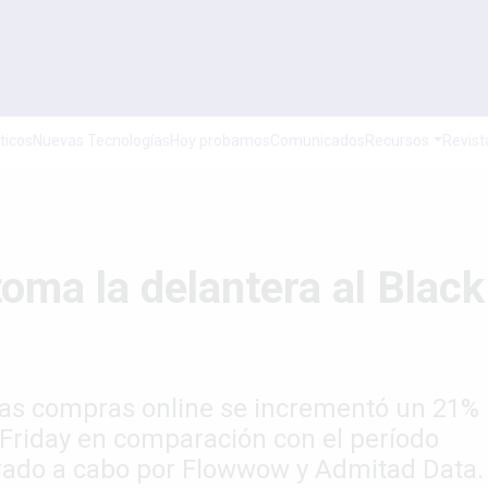
ticos
Nuevas Tecnologías
Hoy probamos
Comunicados
Recursos
Revist
oma la delantera al Black
 las compras online se incrementó un 21%
Friday en comparación con el período
evado a cabo por Flowwow y Admitad Data.