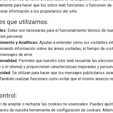
iamente para hacer que los sitios web funcionen, o funcionen de
nar información a los propietarios del sitio.
es que utilizamos:
les:
Estas son necesarias para el funcionamiento técnico de nue
ión personal.
miento y Analíticas:
Ayudan a entender cómo los visitantes in
ionando información sobre las áreas visitadas, el tiempo de visi
mensajes de error.
onalidad:
Permiten que nuestro sitio web recuerde las eleccio
 o el idioma) y proporcionen características mejoradas y person
cidad:
Se utilizan para hacer que los mensajes publicitarios se
27/11/2025
s. También realizan funciones como evitar que el mismo anuncio 
mpaña del Black Friday y el Cyber Monday con perspectivas de
ontrol:
n análisis elaborado por Flowwow, el marketplace global de
ocales con nuevos clientes en más de 40 países, en ...
 de aceptar o rechazar las cookies no esenciales. Puedes ajust
avés de nuestra herramienta de configuración de cookies. Ademá