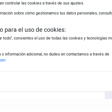
n controlar las cookies a través de sus ajustes.
EGUIR LEYENDO
rmación sobre cómo gestionamos tus datos personales, consult
cyber monday
tendencias
consumo
estudio
gasto
 para el uso de cookies:
tar todo", consientes el uso de todas las cookies y tecnologías
a o información adicional, no dudes en contactarnos a través de
com
egístrate y accede a contenidos exclusiv
Correo electrónico