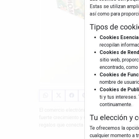
Estas se utilizan ampl
así como para proporcio
Tipos de cooki
Cookies Esencia
recopilan informac
Cookies de Rendi
sitio web, proporc
encontrado, como 
Cookies de Funci
nombre de usuario
Cookies de Publi
ti y tus interese
continuamente.
El comercio electrónico español encara la ca
Tu elección y c
fuerte crecimiento y madurez digital. Según u
regalos que conecta a más de 18.000 tiendas l
Te ofrecemos la opción
cualquier momento a tr