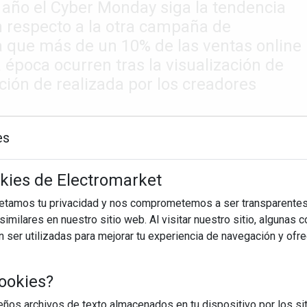
 año el Cyber Monday siga la tendencia
n respecto a la otra campaña de
a que más de un 10% de las ventas online
época ocurren tras la visualización de
ión de realizada por los creadores
es
okies de Electromarket
petamos tu privacidad y nos comprometemos a ser transparentes
imilares en nuestro sitio web. Al visitar nuestro sitio, algunas 
ser utilizadas para mejorar tu experiencia de navegación y ofr
ookies?
os archivos de texto almacenados en tu dispositivo por los sit