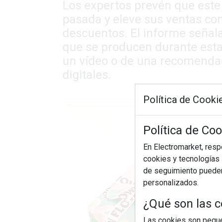
Los expertos prevén que este
pasada y eleve sus ventas co
descuentos. El informe señal
que se producen durante esta 
un vídeo o de una recomendac
digitales.
Política de Cooki
Política de Co
En Electromarket, res
cookies y tecnologías s
de seguimiento pueden 
personalizados.
¿Qué son las c
Las cookies son pequeñ