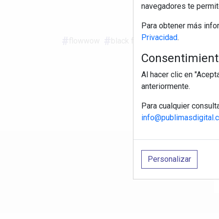
navegadores te permite
S
Para obtener más info
Privacidad
.
flowwow
black friday
e-commerce
Consentimiento
Al hacer clic en "Acep
anteriormente.
Para cualquier consult
info@publimasdigital.
R
Personalizar