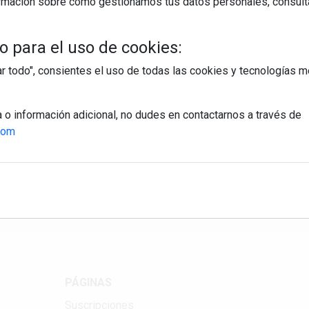
rmación sobre cómo gestionamos tus datos personales, consult
 para el uso de cookies:
tar todo", consientes el uso de todas las cookies y tecnologías
a o información adicional, no dudes en contactarnos a través de
com
egístrate y accede a contenidos exclusiv
Correo electrónico
PÁGINAS
Suscripciones