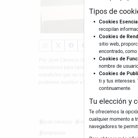
Tipos de cooki
Cookies Esencia
recopilan informac
Cookies de Rendi
sitio web, proporc
encontrado, como 
Cookies de Funci
Por José Carrasco Un país depende de su dem
nombre de usuario
necesarios para hacer funcionar las empresas
Cookies de Publi
españoles que se vayan incorporando al mundo
ti y tus interese
podemos sustituir a los que ...
continuamente.
Tu elección y c
S
Te ofrecemos la opción
cualquier momento a tr
josé carrasco
relevo generacional
emp
navegadores te permite
empresas