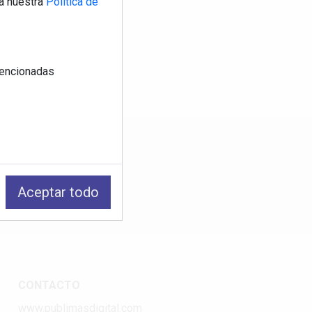
a nuestra
Política de
 mencionadas
os
Aceptar todo
CONTACTO
www.publimasdigital.com