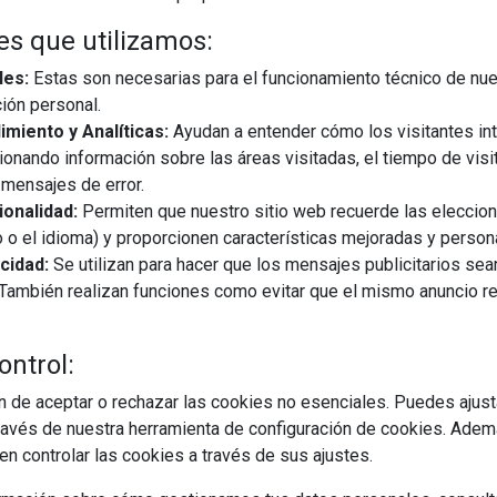
es que utilizamos:
les:
Estas son necesarias para el funcionamiento técnico de nue
ión personal.
miento y Analíticas:
Ayudan a entender cómo los visitantes in
30/10/2025
ionando información sobre las áreas visitadas, el tiempo de visi
mensajes de error.
onalidad:
Permiten que nuestro sitio web recuerde las eleccio
ografía para abastecer al mundo laboral de los empleados
 o el idioma) y proporcionen características mejoradas y person
 o negocios. Si no tenemos suficientes jóvenes nativos
cidad:
Se utilizan para hacer que los mensajes publicitarios se
 laboral tenemos un problema grave, ya que ni siquiera
s. También realizan funciones como evitar que el mismo anuncio 
ontrol:
EGUIR LEYENDO
 de aceptar o rechazar las cookies no esenciales. Puedes ajust
avés de nuestra herramienta de configuración de cookies. Ademá
leo
talento joven
formación
artículo
fersay
n controlar las cookies a través de sus ajustes.