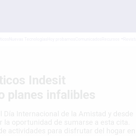
ticos
Nuevas Tecnologías
Hoy probamos
Comunicados
Recursos
Revist
icos Indesit
 planes infalibles
l Día Internacional de la Amistad y desde
r la oportunidad de sumarse a esta cita.
de actividades para disfrutar del hogar en