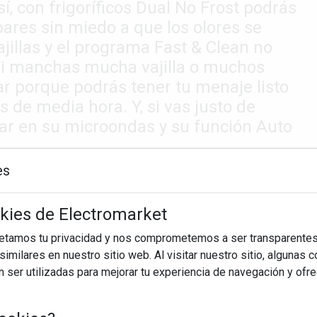
í, con frigoríficos Dual No Frost podrás
ares sin miedo a que los olores se
jillas y el programa Fast & Clean no
si manchas mucha vajilla o muchos
nar porque podrás tener tu menaje listo
de media hora. Y, si vas justo de
ar en su microondas y su función Auto
es
okies de Electromarket
petamos tu privacidad y nos comprometemos a ser transparentes
imilares en nuestro sitio web. Al visitar nuestro sitio, algunas 
ser utilizadas para mejorar tu experiencia de navegación y ofr