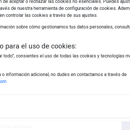
 de aceptar o rechazar las cookies no esenciales. Puedes ajust
erfectos para disfrutar con amigos -o con quien tú quieras- sin
avés de nuestra herramienta de configuración de cookies. Ademá
n controlar las cookies a través de sus ajustes.
rmación sobre cómo gestionamos tus datos personales, consult
EGUIR LEYENDO
 para el uso de cookies:
hogar
funcionalidad
tar todo", consientes el uso de todas las cookies y tecnologías
a o información adicional, no dudes en contactarnos a través de
com
egístrate y accede a contenidos exclusiv
Correo electrónico