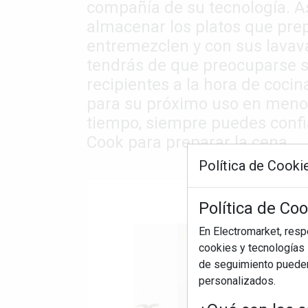
compañía de su tecnología. As
almacenar los platos que prep
entremezclen y con sus lavava
tendrás de que preocuparse 
recipientes a la hora de coci
para su próximo uso en menos 
tiempo, siempre puedes confi
Cook para preparar la cena.
Política de Cooki
Política de Co
En Electromarket, res
cookies y tecnologías s
de seguimiento pueden 
personalizados.