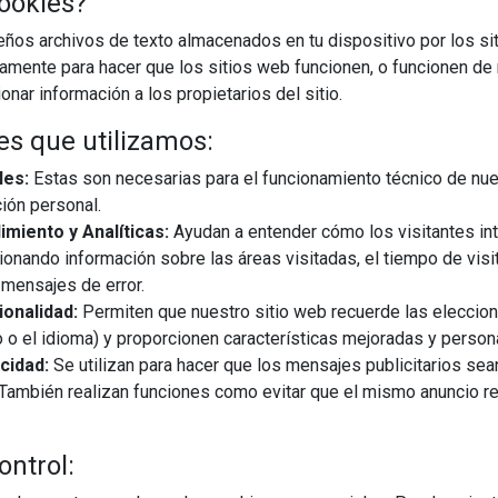
ookies?
os archivos de texto almacenados en tu dispositivo por los sit
iamente para hacer que los sitios web funcionen, o funcionen de
nar información a los propietarios del sitio.
es que utilizamos:
les:
Estas son necesarias para el funcionamiento técnico de nue
ión personal.
miento y Analíticas:
Ayudan a entender cómo los visitantes in
ionando información sobre las áreas visitadas, el tiempo de visi
mensajes de error.
onalidad:
Permiten que nuestro sitio web recuerde las eleccio
 o el idioma) y proporcionen características mejoradas y person
cidad:
Se utilizan para hacer que los mensajes publicitarios se
s. También realizan funciones como evitar que el mismo anuncio 
16/07/2025
mentos sencillos: una cena improvisada, una película
ontrol:
menudo deja huella. Por ello, en el marco del Día Internacional