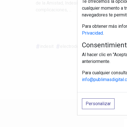
Te ofrecemos la opción
de la Amistad, Indesit, propone cinco planes p
cualquier momento a tr
complicaciones, ...
navegadores te permite
Para obtener más info
S
Privacidad
.
Consentimiento
indesit
electrodomésticos
cocinar
Al hacer clic en "Acep
anteriormente.
Para cualquier consult
info@publimasdigital.
Personalizar
R