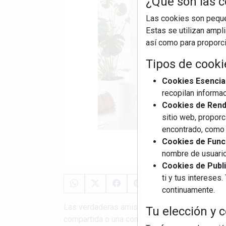
¿Qué son las c
Las cookies son pequeñ
Estas se utilizan ampl
así como para proporcio
Tipos de cooki
Cookies Esencia
recopilan informac
Cookies de Rendi
sitio web, proporc
encontrado, como 
Cookies de Funci
nombre de usuario
Cookies de Publi
ti y tus interese
continuamente.
Las verdaderas amistades se celebran con mo
Tu elección y c
compartida o una conversación profunda que a 