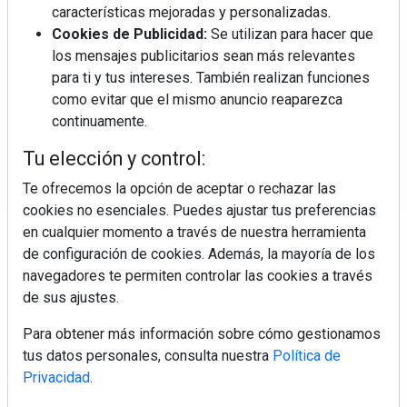
características mejoradas y personalizadas.
Cookies de Publicidad:
Se utilizan para hacer que
los mensajes publicitarios sean más relevantes
Regístrate y accede a contenidos
para ti y tus intereses. También realizan funciones
exclusivos
como evitar que el mismo anuncio reaparezca
continuamente.
Correo electrónico
Tu elección y control:
Te ofrecemos la opción de aceptar o rechazar las
cookies no esenciales. Puedes ajustar tus preferencias
en cualquier momento a través de nuestra herramienta
de configuración de cookies. Además, la mayoría de los
navegadores te permiten controlar las cookies a través
de sus ajustes.
Electromarket: Revista electrodomésticos, noticias canal
Para obtener más información sobre cómo gestionamos
electrodomésticos, novedades informáticas, electrónica de
tus datos personales, consulta nuestra
Política de
consumo, canal electro, retail, análisis distribución, noticias
Privacidad
.
tiendas electrodomésticos, línea blanca, línea marrón,
pequeño electrodoméstico, datos de mercado.