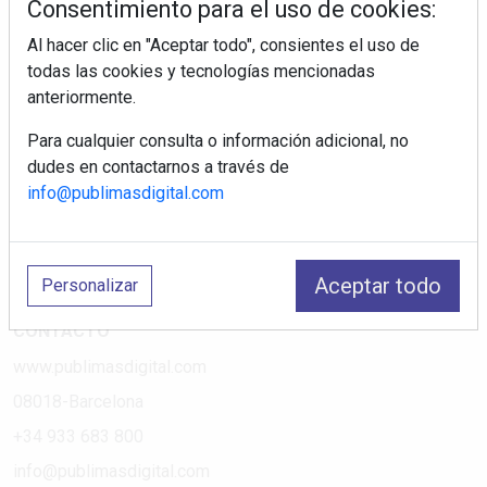
Consentimiento para el uso de cookies:
Al hacer clic en "Aceptar todo", consientes el uso de
PÁGINAS
todas las cookies y tecnologías mencionadas
anteriormente.
Suscripciones
Política de Privacidad
Para cualquier consulta o información adicional, no
dudes en contactarnos a través de
Política de Cookies
info@publimasdigital.com
Política de Redes
Aviso Legal
¿Quiénes somos?
Aceptar todo
Personalizar
CONTACTO
www.publimasdigital.com
08018-Barcelona
+34 933 683 800
info@publimasdigital.com