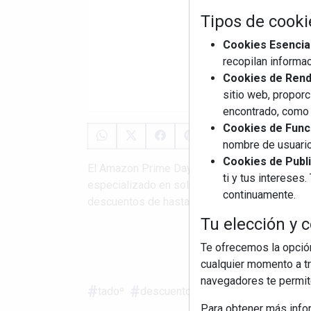
Tipos de cooki
Cookies Esencia
recopilan informac
Cookies de Rendi
sitio web, proporc
encontrado, como 
Cookies de Funci
nombre de usuario
Cookies de Publi
El Amazon Prime Day tiene una duración de dos
ti y tus interese
especializado en soluciones de climatización 
continuamente.
descuentos de hasta el 52% en España. Los hog
Tu elección y c
Te ofrecemos la opción
S
cualquier momento a tr
navegadores te permite
tadoº
descuentos
consumo energétic
Para obtener más info