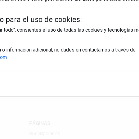
 para el uso de cookies:
tar todo", consientes el uso de todas las cookies y tecnologías
a o información adicional, no dudes en contactarnos a través de
com
egístrate y accede a contenidos exclusiv
Correo electrónico
PÁGINAS
Suscripciones