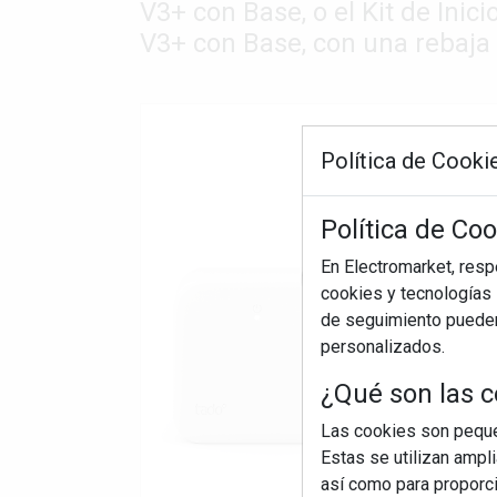
V3+ con Base, o el Kit de Inic
V3+ con Base, con una rebaja 
Política de Cooki
Política de Co
En Electromarket, res
cookies y tecnologías s
de seguimiento pueden 
personalizados.
¿Qué son las c
Las cookies son pequeñ
Estas se utilizan ampl
así como para proporcio