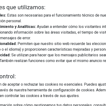
es que utilizamos:
les:
Estas son necesarias para el funcionamiento técnico de nue
ión personal.
miento y Analíticas:
Ayudan a entender cómo los visitantes in
ionando información sobre las áreas visitadas, el tiempo de visi
mensajes de error.
onalidad:
Permiten que nuestro sitio web recuerde las eleccio
12/07/2024
 o el idioma) y proporcionen características mejoradas y person
cidad:
Se utilizan para hacer que los mensajes publicitarios se
 días este año, 16 y 17 de julio, y tado°, proveedor
s. También realizan funciones como evitar que el mismo anuncio 
y gestión de energía para el hogar, amplía sus ofertas con
ares que aún luchan contra los altos ...
ontrol:
 de aceptar o rechazar las cookies no esenciales. Puedes ajust
EGUIR LEYENDO
avés de nuestra herramienta de configuración de cookies. Ademá
n controlar las cookies a través de sus ajustes.
o
rmación sobre cómo gestionamos tus datos personales, consult