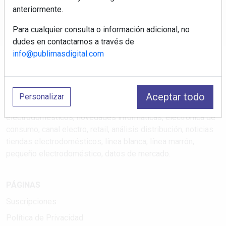
Correo electrónico
anteriormente.
Para cualquier consulta o información adicional, no
dudes en contactarnos a través de
info@publimasdigital.com
Aceptar todo
Personalizar
Electromarket: Revista electrodomésticos, noticias canal
electrodomésticos, novedades informáticas, electrónica de
consumo, canal electro, retail, análisis distribución, noticias
tiendas electrodomésticos, línea blanca, línea marrón,
pequeño electrodoméstico, datos de mercado.
PÁGINAS
Suscripciones
Política de Privacidad