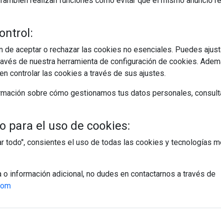
s. También realizan funciones como evitar que el mismo anuncio 
ontrol:
 de aceptar o rechazar las cookies no esenciales. Puedes ajust
avés de nuestra herramienta de configuración de cookies. Ademá
egístrate y accede a contenidos exclusiv
n controlar las cookies a través de sus ajustes.
Correo electrónico
rmación sobre cómo gestionamos tus datos personales, consult
 para el uso de cookies:
tar todo", consientes el uso de todas las cookies y tecnologías
PÁGINAS
a o información adicional, no dudes en contactarnos a través de
Suscripciones
com
Política de Privacidad
Política de Cookies