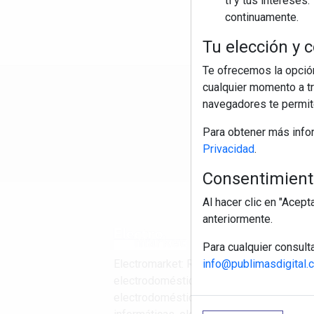
ti y tus interese
continuamente.
Tu elección y c
Te ofrecemos la opción
cualquier momento a tr
R
navegadores te permite
Para obtener más info
Privacidad
.
Consentimiento
Al hacer clic en "Acep
anteriormente.
Para cualquier consult
info@publimasdigital.
Electromarket: Revista
electrodomésticos, noticias canal
electrodomésticos, novedades