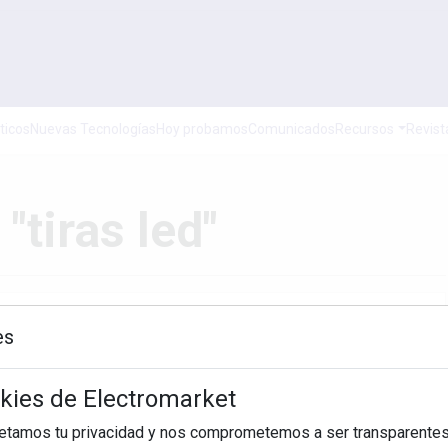
ticos
Nuevas Tecnologías
Hoy probamos
Comunicados
Recursos
Revist
"tiras led"
es
Hasta
okies de Electromarket
BUSCAR
petamos tu privacidad y nos comprometemos a ser transparentes