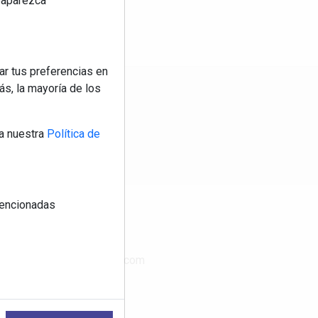
reaparezca
ar tus preferencias en
s, la mayoría de los
os
a nuestra
Política de
 mencionadas
CONTACTO
www.publimasdigital.com
08018-Barcelona
+34 933 683 800