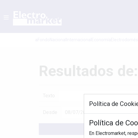
aFondo
Nacional
Internacional
Economí­a
Electrodomés
Resultados de: 
Texto
Política de Cooki
Desde
Política de Co
En Electromarket, res