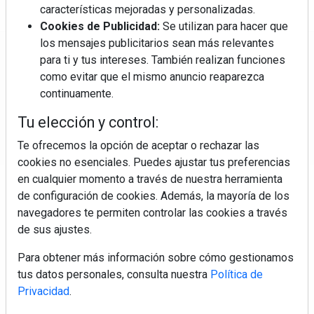
características mejoradas y personalizadas.
Cookies de Publicidad:
Se utilizan para hacer que
los mensajes publicitarios sean más relevantes
Regístrate y accede a contenidos
para ti y tus intereses. También realizan funciones
exclusivos
como evitar que el mismo anuncio reaparezca
continuamente.
Correo electrónico
Tu elección y control:
Te ofrecemos la opción de aceptar o rechazar las
cookies no esenciales. Puedes ajustar tus preferencias
en cualquier momento a través de nuestra herramienta
de configuración de cookies. Además, la mayoría de los
navegadores te permiten controlar las cookies a través
de sus ajustes.
Electromarket: Revista electrodomésticos, noticias canal
Para obtener más información sobre cómo gestionamos
electrodomésticos, novedades informáticas, electrónica de
tus datos personales, consulta nuestra
Política de
consumo, canal electro, retail, análisis distribución, noticias
Privacidad
.
tiendas electrodomésticos, línea blanca, línea marrón,
pequeño electrodoméstico, datos de mercado.