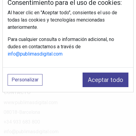
Consentimiento para el uso de cookies:
Al hacer clic en "Aceptar todo", consientes el uso de
PÁGINAS
todas las cookies y tecnologías mencionadas
anteriormente.
Suscripciones
Política de Privacidad
Para cualquier consulta o información adicional, no
dudes en contactarnos a través de
Política de Cookies
info@publimasdigital.com
Política de Redes
Aviso Legal
¿Quiénes somos?
Aceptar todo
Personalizar
CONTACTO
www.publimasdigital.com
08018-Barcelona
+34 933 683 800
info@publimasdigital.com