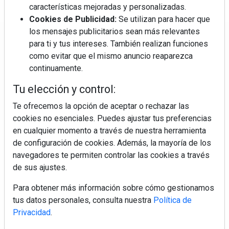
características mejoradas y personalizadas.
Cookies de Publicidad:
Se utilizan para hacer que
los mensajes publicitarios sean más relevantes
Regístrate y accede a contenidos
para ti y tus intereses. También realizan funciones
exclusivos
como evitar que el mismo anuncio reaparezca
continuamente.
Correo electrónico
Tu elección y control:
Te ofrecemos la opción de aceptar o rechazar las
cookies no esenciales. Puedes ajustar tus preferencias
en cualquier momento a través de nuestra herramienta
de configuración de cookies. Además, la mayoría de los
navegadores te permiten controlar las cookies a través
de sus ajustes.
Electromarket: Revista electrodomésticos, noticias canal
Para obtener más información sobre cómo gestionamos
electrodomésticos, novedades informáticas, electrónica de
tus datos personales, consulta nuestra
Política de
consumo, canal electro, retail, análisis distribución, noticias
Privacidad
.
tiendas electrodomésticos, línea blanca, línea marrón,
pequeño electrodoméstico, datos de mercado.