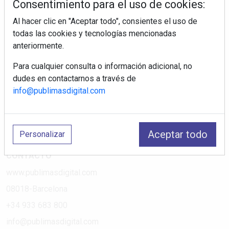
Consentimiento para el uso de cookies:
Al hacer clic en "Aceptar todo", consientes el uso de
PÁGINAS
todas las cookies y tecnologías mencionadas
anteriormente.
Suscripciones
Política de Privacidad
Para cualquier consulta o información adicional, no
dudes en contactarnos a través de
Política de Cookies
info@publimasdigital.com
Política de Redes
Aviso Legal
¿Quiénes somos?
Aceptar todo
Personalizar
CONTACTO
www.publimasdigital.com
08018-Barcelona
+34 933 683 800
info@publimasdigital.com