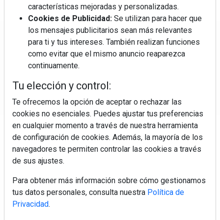
características mejoradas y personalizadas.
Cookies de Publicidad:
Se utilizan para hacer que
los mensajes publicitarios sean más relevantes
Regístrate y accede a contenidos
para ti y tus intereses. También realizan funciones
exclusivos
como evitar que el mismo anuncio reaparezca
continuamente.
Correo electrónico
Tu elección y control:
Te ofrecemos la opción de aceptar o rechazar las
cookies no esenciales. Puedes ajustar tus preferencias
en cualquier momento a través de nuestra herramienta
de configuración de cookies. Además, la mayoría de los
navegadores te permiten controlar las cookies a través
de sus ajustes.
Electromarket: Revista electrodomésticos, noticias canal
Para obtener más información sobre cómo gestionamos
electrodomésticos, novedades informáticas, electrónica de
tus datos personales, consulta nuestra
Política de
consumo, canal electro, retail, análisis distribución, noticias
Privacidad
.
tiendas electrodomésticos, línea blanca, línea marrón,
pequeño electrodoméstico, datos de mercado.