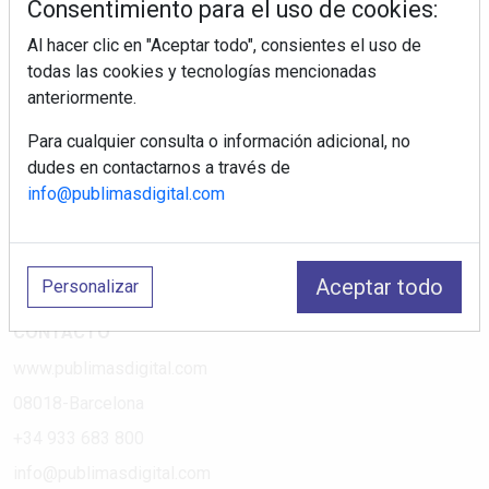
Consentimiento para el uso de cookies:
Al hacer clic en "Aceptar todo", consientes el uso de
PÁGINAS
todas las cookies y tecnologías mencionadas
anteriormente.
Suscripciones
Política de Privacidad
Para cualquier consulta o información adicional, no
dudes en contactarnos a través de
Política de Cookies
info@publimasdigital.com
Política de Redes
Aviso Legal
¿Quiénes somos?
Aceptar todo
Personalizar
CONTACTO
www.publimasdigital.com
08018-Barcelona
+34 933 683 800
info@publimasdigital.com