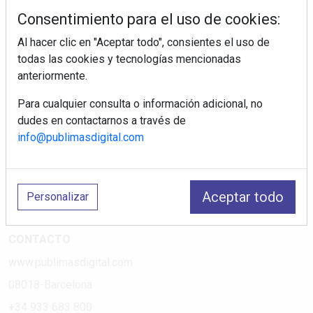
tiendas electrodomésticos, línea blanca, línea marrón,
Consentimiento para el uso de cookies:
pequeño electrodoméstico, datos de mercado.
Al hacer clic en "Aceptar todo", consientes el uso de
todas las cookies y tecnologías mencionadas
PÁGINAS
anteriormente.
Suscripciones
Para cualquier consulta o información adicional, no
Política de Privacidad
dudes en contactarnos a través de
Política de Cookies
info@publimasdigital.com
Política de Redes
Aviso Legal
Aceptar todo
Personalizar
¿Quiénes somos?
CONTACTO
www.publimasdigital.com
08018-Barcelona
+34 933 683 800