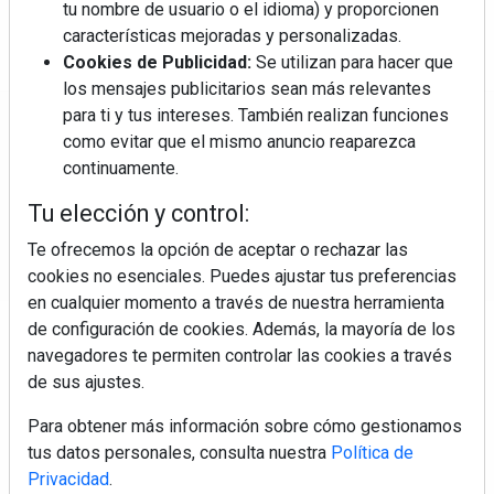
tu nombre de usuario o el idioma) y proporcionen
características mejoradas y personalizadas.
Cookies de Publicidad:
Se utilizan para hacer que
los mensajes publicitarios sean más relevantes
para ti y tus intereses. También realizan funciones
Regístrate y accede a contenidos
como evitar que el mismo anuncio reaparezca
exclusivos
continuamente.
Tu elección y control:
Correo electrónico
Te ofrecemos la opción de aceptar o rechazar las
cookies no esenciales. Puedes ajustar tus preferencias
en cualquier momento a través de nuestra herramienta
de configuración de cookies. Además, la mayoría de los
navegadores te permiten controlar las cookies a través
de sus ajustes.
Para obtener más información sobre cómo gestionamos
Electromarket: Revista electrodomésticos, noticias canal
tus datos personales, consulta nuestra
Política de
electrodomésticos, novedades informáticas, electrónica de
Privacidad
.
consumo, canal electro, retail, análisis distribución, noticias