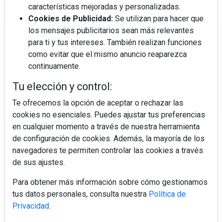
características mejoradas y personalizadas.
Cookies de Publicidad:
Se utilizan para hacer que
los mensajes publicitarios sean más relevantes
Regístrate y accede a contenidos
para ti y tus intereses. También realizan funciones
exclusivos
como evitar que el mismo anuncio reaparezca
continuamente.
Correo electrónico
Tu elección y control:
Te ofrecemos la opción de aceptar o rechazar las
cookies no esenciales. Puedes ajustar tus preferencias
en cualquier momento a través de nuestra herramienta
de configuración de cookies. Además, la mayoría de los
navegadores te permiten controlar las cookies a través
de sus ajustes.
Electromarket: Revista electrodomésticos, noticias canal
Para obtener más información sobre cómo gestionamos
electrodomésticos, novedades informáticas, electrónica de
tus datos personales, consulta nuestra
Política de
consumo, canal electro, retail, análisis distribución, noticias
Privacidad
.
tiendas electrodomésticos, línea blanca, línea marrón,
pequeño electrodoméstico, datos de mercado.