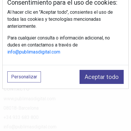
Consentimiento para el uso de cookies:
Al hacer clic en "Aceptar todo", consientes el uso de
PÁGINAS
todas las cookies y tecnologías mencionadas
anteriormente.
Suscripciones
Política de Privacidad
Para cualquier consulta o información adicional, no
dudes en contactarnos a través de
Política de Cookies
info@publimasdigital.com
Política de Redes
Aviso Legal
¿Quiénes somos?
Aceptar todo
Personalizar
CONTACTO
www.publimasdigital.com
08018-Barcelona
+34 933 683 800
info@publimasdigital.com