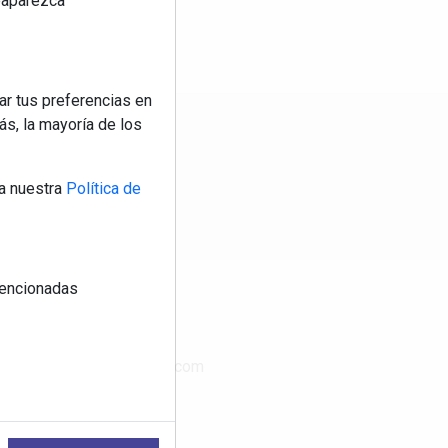
reaparezca
ar tus preferencias en
s, la mayoría de los
os
a nuestra
Política de
 mencionadas
CONTACTO
www.publimasdigital.com
08018-Barcelona
+34 933 683 800