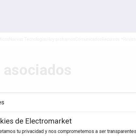
ticos
Nuevas Tecnologías
Hoy probamos
Comunicados
Recursos
Revist
: asociados
es
Hasta
okies de Electromarket
BUSCAR
petamos tu privacidad y nos comprometemos a ser transparentes