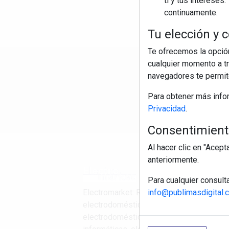
ti y tus interese
continuamente.
Tu elección y c
Te ofrecemos la opción
cualquier momento a tr
R
navegadores te permite
Para obtener más info
Privacidad
.
Consentimiento
Al hacer clic en "Acep
anteriormente.
Para cualquier consult
info@publimasdigital.
Electromarket: Revista
electrodomésticos, noticias canal
electrodomésticos, novedades