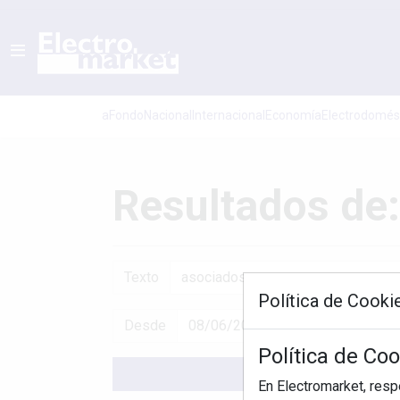
aFondo
Nacional
Internacional
Economí­a
Electrodomés
Resultados de
Texto
Política de Cooki
Desde
Política de Co
En Electromarket, res