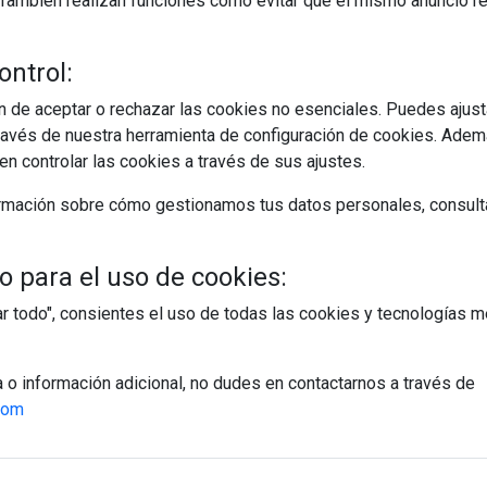
s. También realizan funciones como evitar que el mismo anuncio 
ontrol:
 de aceptar o rechazar las cookies no esenciales. Puedes ajust
avés de nuestra herramienta de configuración de cookies. Ademá
egístrate y accede a contenidos exclusiv
n controlar las cookies a través de sus ajustes.
Correo electrónico
rmación sobre cómo gestionamos tus datos personales, consult
 para el uso de cookies:
tar todo", consientes el uso de todas las cookies y tecnologías
PÁGINAS
a o información adicional, no dudes en contactarnos a través de
Suscripciones
com
Política de Privacidad
Política de Cookies