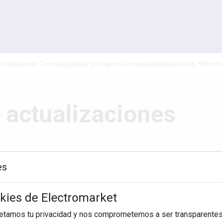
ticos
Nuevas Tecnologías
Hoy probamos
Comunicados
Recursos
Revist
 actualizaciones
es
Hasta
okies de Electromarket
BUSCAR
petamos tu privacidad y nos comprometemos a ser transparentes