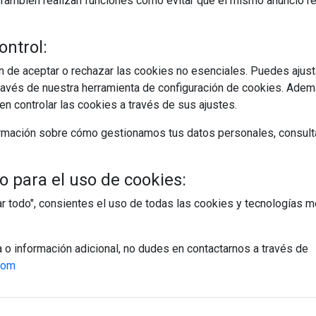
s. También realizan funciones como evitar que el mismo anuncio 
ontrol:
 de aceptar o rechazar las cookies no esenciales. Puedes ajust
avés de nuestra herramienta de configuración de cookies. Ademá
egístrate y accede a contenidos exclusiv
n controlar las cookies a través de sus ajustes.
Correo electrónico
rmación sobre cómo gestionamos tus datos personales, consult
 para el uso de cookies:
tar todo", consientes el uso de todas las cookies y tecnologías
PÁGINAS
a o información adicional, no dudes en contactarnos a través de
Suscripciones
com
Política de Privacidad
Política de Cookies