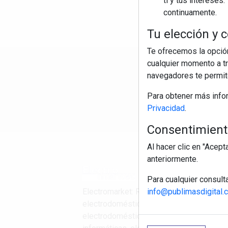
ti y tus interese
continuamente.
Tu elección y c
Te ofrecemos la opción
cualquier momento a tr
R
navegadores te permite
Para obtener más info
Privacidad
.
Consentimiento
Al hacer clic en "Acep
anteriormente.
Para cualquier consult
info@publimasdigital.
Electromarket: Revista
electrodomésticos, noticias canal
electrodomésticos, novedades