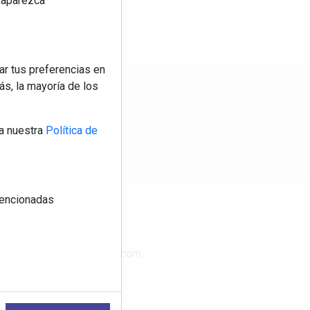
reaparezca
ar tus preferencias en
s, la mayoría de los
os
a nuestra
Política de
 mencionadas
CONTACTO
www.publimasdigital.com
08018-Barcelona
+34 933 683 800