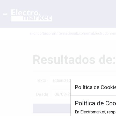
aFondo
Nacional
Internacional
Economí­a
Electrodomés
Resultados de:
Texto
Política de Cooki
Desde
Política de Co
En Electromarket, res