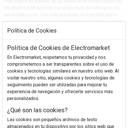
Fnac reabre las puertas de su tienda en el centro comercial
Westfield La Maquinista tras un proceso de renovación de
sus instalaciones. Con esta actuación, la compañía busca
ofrecer una experiencia de compra más innovadora, cómoda
y adaptada a las necesidades actuales de sus clientes en
Política de Cookies
Barcelona. La tienda renovada ...
Política de Cookies de Electromarket
En Electromarket, respetamos tu privacidad y nos
SEGUIR LEYENDO
comprometemos a ser transparentes sobre el uso de
cookies y tecnologías similares en nuestro sitio web. Al
fnac
la maquinista
oferta tecnológica
visitar nuestro sitio, algunas cookies y tecnologías de
seguimiento pueden ser utilizadas para mejorar tu
hábitos de consumo
experiencia de navegación y ofrecerte servicios más
personalizados.
¿Qué son las cookies?
Las cookies son pequeños archivos de texto
almacenados en tu dispositivo por los sitios web que