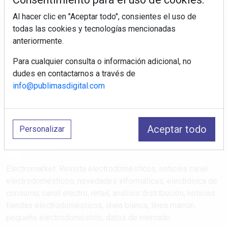
Al hacer clic en "Aceptar todo", consientes el uso de
todas las cookies y tecnologías mencionadas
Regístrate y accede a contenidos
anteriormente.
exclusivos
Para cualquier consulta o información adicional, no
Correo electrónico
dudes en contactarnos a través de
info@publimasdigital.com
Aceptar todo
Personalizar
Electromarket: Revista electrodomésticos, noticias canal
electrodomésticos, novedades informáticas, electrónica de
consumo, canal electro, retail, análisis distribución, noticias
tiendas electrodomésticos, línea blanca, línea marrón,
pequeño electrodoméstico, datos de mercado.