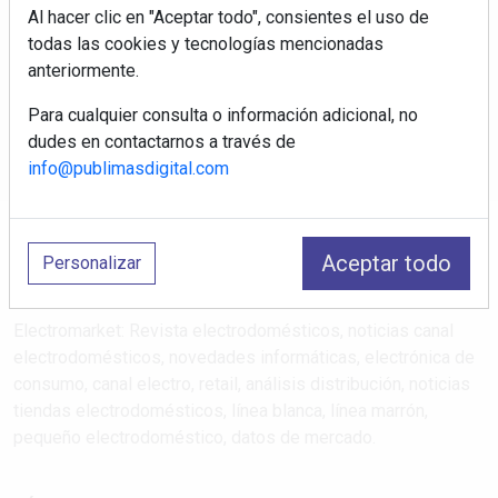
Al hacer clic en "Aceptar todo", consientes el uso de
Regístrate y accede a contenidos
todas las cookies y tecnologías mencionadas
exclusivos
anteriormente.
Correo electrónico
Para cualquier consulta o información adicional, no
dudes en contactarnos a través de
info@publimasdigital.com
Aceptar todo
Personalizar
Electromarket: Revista electrodomésticos, noticias canal
electrodomésticos, novedades informáticas, electrónica de
consumo, canal electro, retail, análisis distribución, noticias
tiendas electrodomésticos, línea blanca, línea marrón,
pequeño electrodoméstico, datos de mercado.