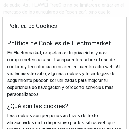
de audio. Así, HUAWEI FreeClip no se limitaron a entrar en el
mercado de los auriculares de "open-ear", sino que lo
crearon. Ahora, basándose en el ADN de diseño y el
Política de Cookies
reconocimiento obtenido por ...
Política de Cookies de Electromarket
SEGUIR LEYENDO
En Electromarket, respetamos tu privacidad y nos
comprometemos a ser transparentes sobre el uso de
cookies y tecnologías similares en nuestro sitio web. Al
huawei
audio open-ear
accesorios inteligentes
visitar nuestro sitio, algunas cookies y tecnologías de
dispositivos wearables
seguimiento pueden ser utilizadas para mejorar tu
experiencia de navegación y ofrecerte servicios más
personalizados.
¿Qué son las cookies?
Las cookies son pequeños archivos de texto
almacenados en tu dispositivo por los sitios web que