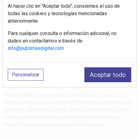
Al hacer clic en "Aceptar todo", consientes el uso de
Regístrate y accede a contenidos
todas las cookies y tecnologías mencionadas
exclusivos
anteriormente.
Para cualquier consulta o información adicional, no
Correo electrónico
dudes en contactarnos a través de
info@publimasdigital.com
Aceptar todo
Personalizar
Electromarket: Revista electrodomésticos, noticias canal
electrodomésticos, novedades informáticas, electrónica de
consumo, canal electro, retail, análisis distribución, noticias
tiendas electrodomésticos, línea blanca, línea marrón,
pequeño electrodoméstico, datos de mercado.