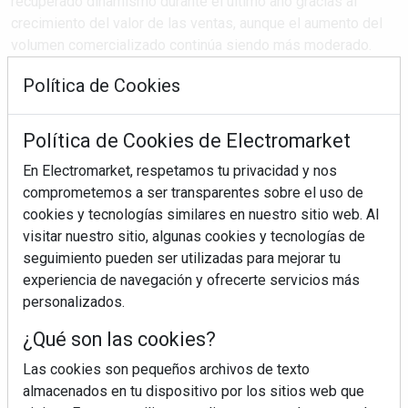
recuperado dinamismo durante el último año gracias al
crecimiento del valor de las ventas, aunque el aumento del
volumen comercializado continúa siendo más moderado.
Según los datos presentados por Fernando Gómez, director
Política de Cookies
de Retail de GfK, durante el 16º Congreso AECOC de ...
Política de Cookies de Electromarket
SEGUIR LEYENDO
En Electromarket, respetamos tu privacidad y nos
comprometemos a ser transparentes sobre el uso de
cookies y tecnologías similares en nuestro sitio web. Al
mercado tecnológico
crecimiento
visitar nuestro sitio, algunas cookies y tecnologías de
inteligencia artificial
vida útil
aecoc
seguimiento pueden ser utilizadas para mejorar tu
experiencia de navegación y ofrecerte servicios más
personalizados.
¿Qué son las cookies?
Las cookies son pequeños archivos de texto
almacenados en tu dispositivo por los sitios web que