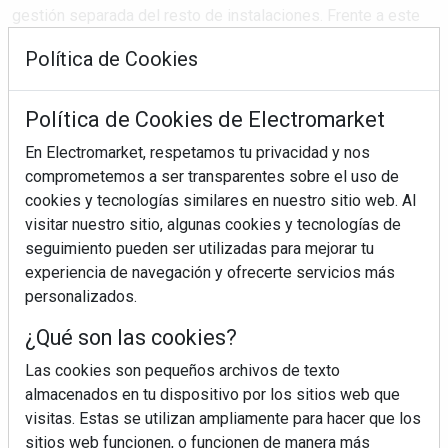
gestión separada del resto de instalaciones. Frente a este
modelo tradicional, LOXONE apuesta por una nueva forma de
Política de Cookies
entender el audio: convertirlo en una parte activa del ...
Política de Cookies de Electromarket
SEGUIR LEYENDO
En Electromarket, respetamos tu privacidad y nos
comprometemos a ser transparentes sobre el uso de
cookies y tecnologías similares en nuestro sitio web. Al
audio inteligente
música
sonido
loxone
visitar nuestro sitio, algunas cookies y tecnologías de
seguimiento pueden ser utilizadas para mejorar tu
experiencia de navegación y ofrecerte servicios más
personalizados.
¿Qué son las cookies?
Las cookies son pequeños archivos de texto
almacenados en tu dispositivo por los sitios web que
visitas. Estas se utilizan ampliamente para hacer que los
sitios web funcionen, o funcionen de manera más