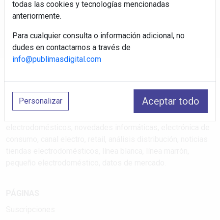
todas las cookies y tecnologías mencionadas
anteriormente.
Correo electrónico
Para cualquier consulta o información adicional, no
dudes en contactarnos a través de
info@publimasdigital.com
Aceptar todo
Personalizar
Electromarket: Revista electrodomésticos, noticias canal
electrodomésticos, novedades informáticas, electrónica de
consumo, canal electro, retail, análisis distribución, noticias
tiendas electrodomésticos, línea blanca, línea marrón,
pequeño electrodoméstico, datos de mercado.
PÁGINAS
Suscripciones