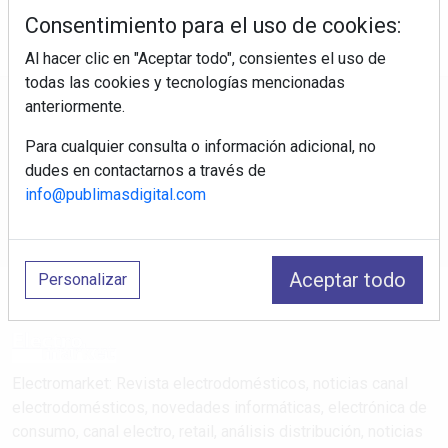
Consentimiento para el uso de cookies:
Al hacer clic en "Aceptar todo", consientes el uso de
todas las cookies y tecnologías mencionadas
anteriormente.
Regístrate y accede a contenidos
exclusivos
Para cualquier consulta o información adicional, no
dudes en contactarnos a través de
Correo electrónico
info@publimasdigital.com
Aceptar todo
Personalizar
Electromarket: Revista electrodomésticos, noticias canal
electrodomésticos, novedades informáticas, electrónica de
consumo, canal electro, retail, análisis distribución, noticias