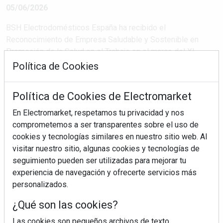
05/06/2026
BSH Electrodomésticos España ha recibido el
Reconocimiento de Empresa Saludable y Sostenible en
Promoción de la Salud en el Trabajo en el marco del XI
Encuentro Abierto de la Red Española de Empresas
Política de Cookies
Saludables (REES), organizado por el Instituto Nacional de
Seguridad y Salud en el Trabajo (INSST) y el Instituto ...
Política de Cookies de Electromarket
En Electromarket, respetamos tu privacidad y nos
comprometemos a ser transparentes sobre el uso de
SEGUIR LEYENDO
cookies y tecnologías similares en nuestro sitio web. Al
visitar nuestro sitio, algunas cookies y tecnologías de
bsh electrodomésticos
sostenibilidad
salud laboral
seguimiento pueden ser utilizadas para mejorar tu
experiencia de navegación y ofrecerte servicios más
insst
personalizados.
¿Qué son las cookies?
Las cookies son pequeños archivos de texto