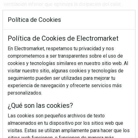
ventilación inferior que optimiza la disipación del calor,
estos modelos ...
Política de Cookies
SEGUIR LEYENDO
Política de Cookies de Electromarket
En Electromarket, respetamos tu privacidad y nos
comprometemos a ser transparentes sobre el uso de
teka
frigoríficos
in-line series
cookies y tecnologías similares en nuestro sitio web. Al
tecnologías conservación
visitar nuestro sitio, algunas cookies y tecnologías de
seguimiento pueden ser utilizadas para mejorar tu
experiencia de navegación y ofrecerte servicios más
personalizados.
¿Qué son las cookies?
Las cookies son pequeños archivos de texto
almacenados en tu dispositivo por los sitios web que
visitas. Estas se utilizan ampliamente para hacer que los
sitios web funcionen, o funcionen de manera más