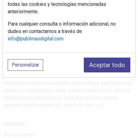
exclusivos
todas las cookies y tecnologías mencionadas
anteriormente.
Correo electrónico
Para cualquier consulta o información adicional, no
dudes en contactarnos a través de
info@publimasdigital.com
Aceptar todo
Personalizar
Electromarket: Revista electrodomésticos, noticias canal
electrodomésticos, novedades informáticas, electrónica de
consumo, canal electro, retail, análisis distribución, noticias
tiendas electrodomésticos, línea blanca, línea marrón,
pequeño electrodoméstico, datos de mercado.
PÁGINAS
Suscripciones