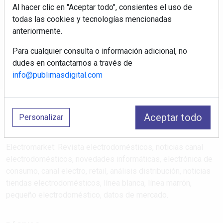
Al hacer clic en "Aceptar todo", consientes el uso de
Regístrate y accede a contenidos
todas las cookies y tecnologías mencionadas
exclusivos
anteriormente.
Correo electrónico
Para cualquier consulta o información adicional, no
dudes en contactarnos a través de
info@publimasdigital.com
Aceptar todo
Personalizar
Electromarket: Revista electrodomésticos, noticias canal
electrodomésticos, novedades informáticas, electrónica de
consumo, canal electro, retail, análisis distribución, noticias
tiendas electrodomésticos, línea blanca, línea marrón,
pequeño electrodoméstico, datos de mercado.