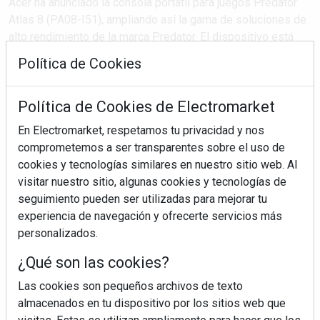
Acer ha anunciado la consola portátil para juegos Predator
Atlas 8 (PA08-I51), ampliando así la gama de soluciones de
alto rendimiento de la marca Predator. El dispositivo está
equipado con el nuevo procesador Intel Arc G3 Extreme[2],
Política de Cookies
que ofrece un rendimiento sin precedentes en dispositivos
portátiles y una gran eficiencia ...
Política de Cookies de Electromarket
En Electromarket, respetamos tu privacidad y nos
SEGUIR LEYENDO
comprometemos a ser transparentes sobre el uso de
cookies y tecnologías similares en nuestro sitio web. Al
visitar nuestro sitio, algunas cookies y tecnologías de
acer
gamers
consola portátil
xbox game pass
seguimiento pueden ser utilizadas para mejorar tu
experiencia de navegación y ofrecerte servicios más
personalizados.
¿Qué son las cookies?
Las cookies son pequeños archivos de texto
almacenados en tu dispositivo por los sitios web que