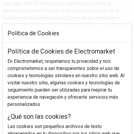
Los días 28 y 29 de mayo se celebró en Londres la
Asamblea General 2026 de la Asociación Europea de la
Industria de la Calefacción (EHI), uno de los principales
encuentros europeos del sector de la calefacción y la
eficiencia energética. FEGECA, como miembro de pleno
Política de Cookies
derecho de la EHI, ...
Política de Cookies de Electromarket
En Electromarket, respetamos tu privacidad y nos
SEGUIR LEYENDO
comprometemos a ser transparentes sobre el uso de
cookies y tecnologías similares en nuestro sitio web. Al
visitar nuestro sitio, algunas cookies y tecnologías de
fegeca
ehi
calefacción
bombas de calor
seguimiento pueden ser utilizadas para mejorar tu
unión europea
experiencia de navegación y ofrecerte servicios más
personalizados.
¿Qué son las cookies?
Las cookies son pequeños archivos de texto
almacenados en tu dispositivo por los sitios web que