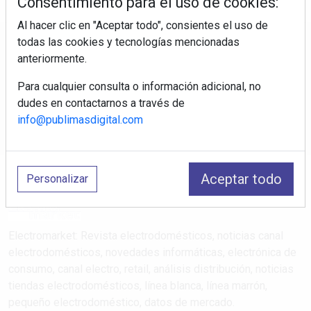
Consentimiento para el uso de cookies:
Al hacer clic en "Aceptar todo", consientes el uso de
todas las cookies y tecnologías mencionadas
Regístrate y accede a contenidos
anteriormente.
exclusivos
Para cualquier consulta o información adicional, no
Correo electrónico
dudes en contactarnos a través de
info@publimasdigital.com
Aceptar todo
Personalizar
Electromarket: Revista electrodomésticos, noticias canal
electrodomésticos, novedades informáticas, electrónica de
consumo, canal electro, retail, análisis distribución, noticias
tiendas electrodomésticos, línea blanca, línea marrón,
pequeño electrodoméstico, datos de mercado.