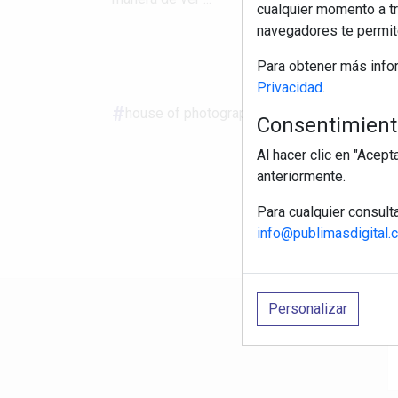
cualquier momento a tr
navegadores te permite
S
Para obtener más info
Privacidad
.
house of photography
barcelona
apert
Consentimiento
Al hacer clic en "Acep
anteriormente.
Para cualquier consult
info@publimasdigital.
Personalizar
R