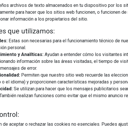
os archivos de texto almacenados en tu dispositivo por los sit
iamente para hacer que los sitios web funcionen, o funcionen de
nar información a los propietarios del sitio.
es que utilizamos:
les:
Estas son necesarias para el funcionamiento técnico de nue
ión personal.
miento y Analíticas:
Ayudan a entender cómo los visitantes in
ionando información sobre las áreas visitadas, el tiempo de visi
mensajes de error.
onalidad:
Permiten que nuestro sitio web recuerde las eleccio
 o el idioma) y proporcionen características mejoradas y person
cidad:
Se utilizan para hacer que los mensajes publicitarios se
05/11/2025
s. También realizan funciones como evitar que el mismo anuncio 
on un nuevo concepto que revoluciona la fotografía en
ontrol:
ca y consolidándose como la apuesta más internacional de
 propósito de crear un diálogo entre personas a través de su
 de aceptar o rechazar las cookies no esenciales. Puedes ajust