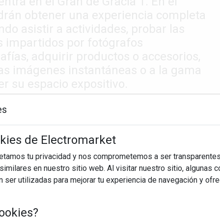
tra en el Gran de Gràcia 1. En él
odrán obtener una experiencia completa
ndo asistir a actividades, probar las
es impartidos por fotógrafos
afías, adquirir productos o accesorios,
 las imágenes instantáneas o a la gama
r su espacio expositivo.
es
okies de Electromarket
petamos tu privacidad y nos comprometemos a ser transparentes
imilares en nuestro sitio web. Al visitar nuestro sitio, algunas 
ser utilizadas para mejorar tu experiencia de navegación y ofr
ookies?