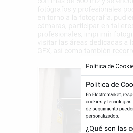
con más de 500 m2 y se encuen
fotógrafos y profesionales p
en torno a la fotografía, pudie
cámaras, participar en taller
profesionales, imprimir fotogr
visitar las áreas dedicadas a
GFX, así como también recorre
Política de Cooki
Política de Co
En Electromarket, res
cookies y tecnologías s
de seguimiento pueden 
personalizados.
¿Qué son las c