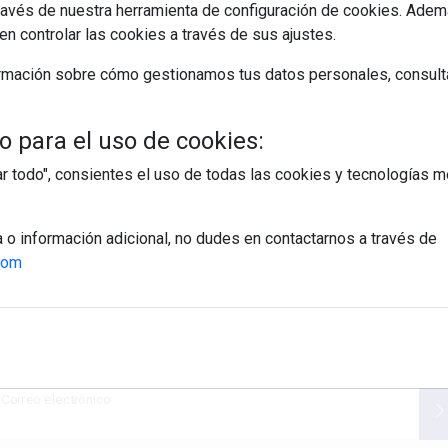
avés de nuestra herramienta de configuración de cookies. Ademá
n controlar las cookies a través de sus ajustes.
EGUIR LEYENDO
rmación sobre cómo gestionamos tus datos personales, consult
ura
fotografía
 para el uso de cookies:
tar todo", consientes el uso de todas las cookies y tecnologías
a o información adicional, no dudes en contactarnos a través de
com
egístrate y accede a contenidos exclusiv
Correo electrónico