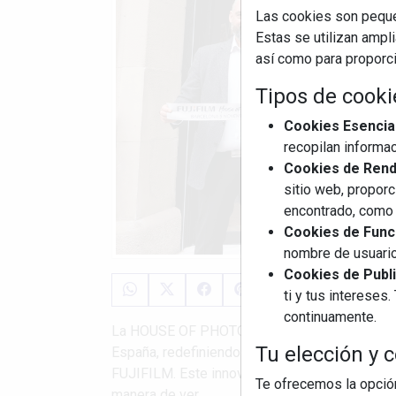
Las cookies son pequeñ
Estas se utilizan ampl
así como para proporcio
Tipos de cooki
Cookies Esencia
recopilan informac
Cookies de Rendi
sitio web, proporc
encontrado, como 
Cookies de Funci
nombre de usuario
Cookies de Publi
ti y tus interese
continuamente.
La HOUSE OF PHOTOGRAPHY abre sus puertas c
Tu elección y c
España, redefiniendo la experiencia fotográfi
FUJIFILM. Este innovador espacio nace con el
Te ofrecemos la opción
manera de ver ...