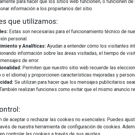
iamente para hacer que los sitios web funcionen, o funcionen de
nar información a los propietarios del sitio.
es que utilizamos:
les:
Estas son necesarias para el funcionamiento técnico de nue
ión personal.
miento y Analíticas:
Ayudan a entender cómo los visitantes in
ionando información sobre las áreas visitadas, el tiempo de visi
mensajes de error.
onalidad:
Permiten que nuestro sitio web recuerde las eleccio
02/10/2025
 o el idioma) y proporcionen características mejoradas y person
cidad:
Se utilizan para hacer que los mensajes publicitarios se
s. También realizan funciones como evitar que el mismo anuncio 
 marco de colaboración entre la Consejería de Sostenibilidad y
 Federación Andaluza de Municipios y Provincias (FAMP) con el
abilidad Ampliada del Productor (SCRAP) que operan en la
ontrol:
 de aceptar o rechazar las cookies no esenciales. Puedes ajust
avés de nuestra herramienta de configuración de cookies. Ademá
EGUIR LEYENDO
n controlar las cookies a través de sus ajustes.