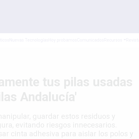
ticos
Nuevas Tecnologías
Hoy probamos
Comunicados
Recursos
Revist
amente tus pilas usadas
ilas Andalucía'
anipular, guardar estos residuos y
ura, evitando riesgos innecesarios.
r cinta adhesiva para aislar los polos y