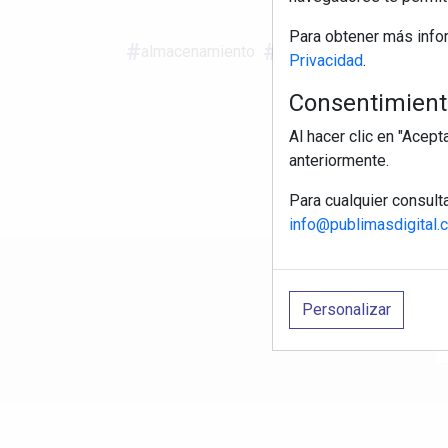
Para obtener más info
almacenamiento
recicla tus pilas andaluc
Privacidad
.
Consentimiento
Al hacer clic en "Acep
anteriormente.
Para cualquier consult
info@publimasdigital.
R
Personalizar