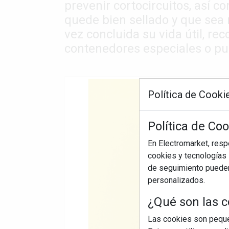
prevenir cortocircuitos, así c
quede bien sellado y que sea
vez concluida su vida útil, re
contenedores especiales o pu
Política de Cooki
Política de Co
En Electromarket, res
cookies y tecnologías s
de seguimiento pueden 
personalizados.
¿Qué son las c
Las cookies son pequeñ