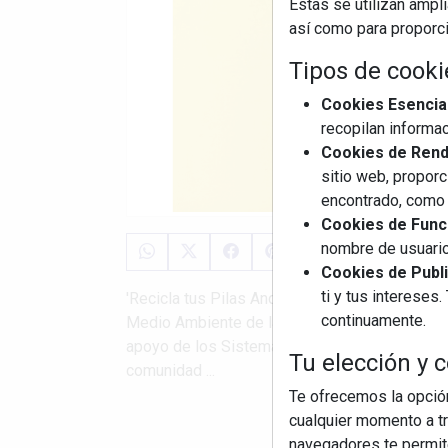
Estas se utilizan ampl
así como para proporcio
Tipos de cooki
Cookies Esencia
recopilan informac
Cookies de Rendi
sitio web, proporc
encontrado, como 
Cookies de Funci
nombre de usuario
Cookies de Publi
ti y tus interese
'Recicla tus Pilas Andalucía', impulsada en el
continuamente.
Medio Ambiente de la Junta de Andalucía y la
apoyo de los Sistemas Colectivos de Respons
Tu elección y c
comunidad ...
Te ofrecemos la opción
cualquier momento a tr
S
navegadores te permite