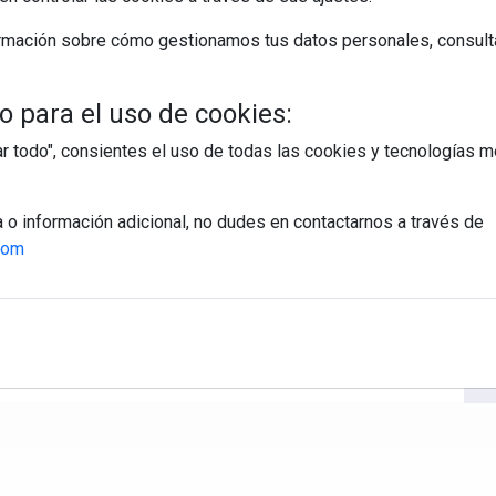
rmación sobre cómo gestionamos tus datos personales, consult
ías
pilas
consejos
reciclaje
baterías
 para el uso de cookies:
tar todo", consientes el uso de todas las cookies y tecnologías
a o información adicional, no dudes en contactarnos a través de
com
egístrate y accede a contenidos exclusiv
Correo electrónico