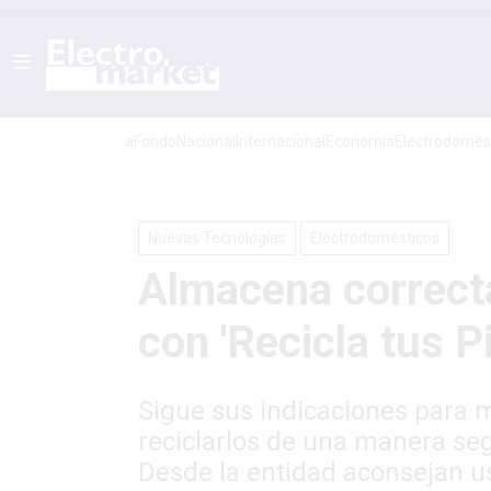
aFondo
Nacional
Internacional
Economí­a
Electrodomés
Nuevas Tecnologías
Electrodomésticos
Almacena correct
con 'Recicla tus P
Sigue sus indicaciones para m
reciclarlos de una manera seg
Desde la entidad aconsejan usa