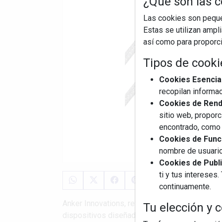
¿Qué son las c
Las cookies son pequeñ
Estas se utilizan ampl
así como para proporcio
Tipos de cooki
Cookies Esencia
recopilan informac
Cookies de Rendi
sitio web, proporc
encontrado, como 
Cookies de Funci
nombre de usuario
Cookies de Publi
ti y tus interese
continuamente.
Anker Innovations, referente global en innova
Tu elección y c
dispositivos diseñados de Anker, soundcore y 