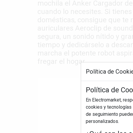
mochila el Anker Cargador de 
cuando lo necesites. Si tienes
domésticas, consigue que te 
auriculares Aeroclip de sound
segura, un sonido nítido y gr
tiempo y dedicárselo a descan
marcha el potente robot aspi
fregar el hogar.
Política de Cooki
Política de Co
En Electromarket, res
cookies y tecnologías s
de seguimiento pueden 
personalizados.