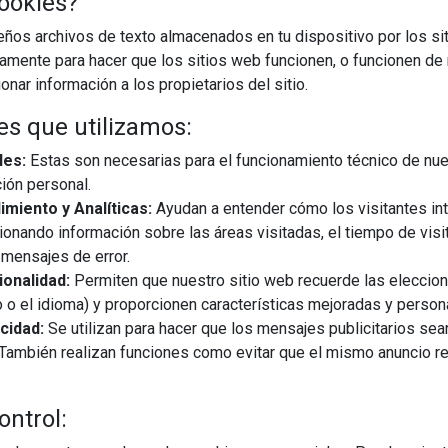
ookies?
os archivos de texto almacenados en tu dispositivo por los sit
iamente para hacer que los sitios web funcionen, o funcionen de
nar información a los propietarios del sitio.
es que utilizamos:
les:
Estas son necesarias para el funcionamiento técnico de nue
ión personal.
miento y Analíticas:
Ayudan a entender cómo los visitantes in
ionando información sobre las áreas visitadas, el tiempo de visi
mensajes de error.
onalidad:
Permiten que nuestro sitio web recuerde las eleccio
 o el idioma) y proporcionen características mejoradas y person
cidad:
Se utilizan para hacer que los mensajes publicitarios se
s. También realizan funciones como evitar que el mismo anuncio 
22/07/2025
ción tecnológica, presenta una selección exclusiva de
ontrol:
eufy para mejorar la vida diaria, tanto en casa como fuera de