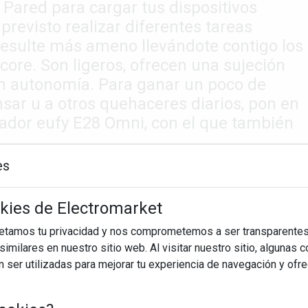
Pared para cargar tus dispositivos
 previsto realizar diferentes tareas
resulte más ameno llevándote contigo los
core. Son ligeros, ofrecen una sujeción
an autonomía. Para ganar un poco de
sar u a otros quehaceres diarios, pon en
rador eufy E28 Omni, con el que también
es
okies de Electromarket
petamos tu privacidad y nos comprometemos a ser transparentes
imilares en nuestro sitio web. Al visitar nuestro sitio, algunas 
ser utilizadas para mejorar tu experiencia de navegación y ofr