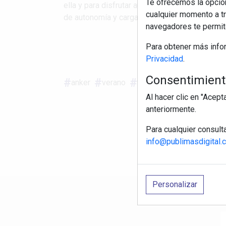
Te ofrecemos la opción
ella y para disfrutar aún más del verano: Ener
cualquier momento a tr
de autonomía y carga ...
navegadores te permite
Para obtener más info
S
Privacidad
.
Consentimiento
anker
verano
tecnología
pae
auri
Al hacer clic en "Acep
anteriormente.
Para cualquier consult
info@publimasdigital.
Personalizar
R