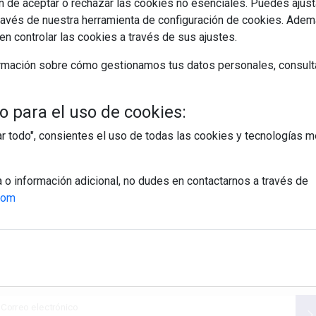
 de aceptar o rechazar las cookies no esenciales. Puedes ajust
gía portátil para un verano sin interrupciones Anker es sinónimo
avés de nuestra herramienta de configuración de cookies. Ademá
n controlar las cookies a través de sus ajustes.
rmación sobre cómo gestionamos tus datos personales, consult
EGUIR LEYENDO
 para el uso de cookies:
culares
robot aspirador
cargador
hogar inteligente
tar todo", consientes el uso de todas las cookies y tecnologías
a o información adicional, no dudes en contactarnos a través de
com
egístrate y accede a contenidos exclusiv
Correo electrónico