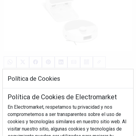
Política de Cookies
08/07/2025
Con la llegada del verano y Amazon Prime Day, iRobot
Política de Cookies de Electromarket
anuncia el mayor descuento hasta la fecha en su nueva
En Electromarket, respetamos tu privacidad y nos
familia de robots Roomba® 2-en-1, que incorpora mejoras
comprometemos a ser transparentes sobre el uso de
significativas en rendimiento, autonomía e inteligencia y se
cookies y tecnologías similares en nuestro sitio web. Al
adapta a las distintas necesidades de cada hogar. En
visitar nuestro sitio, algunas cookies y tecnologías de
concreto, es posible elegir entre Roomba® ...