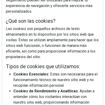
seguimiento pueden ser utilizadas para mejorar tu
experiencia de navegación y ofrecerte servicios más
personalizados.
SEGUIR LEYENDO
¿Qué son las cookies?
Las cookies son pequeños archivos de texto
roomba
amazon
prime day
descuentos
almacenados en tu dispositivo por los sitios web que
robot aspirador
limpieza
irobot
pae
visitas. Estas se utilizan ampliamente para hacer que los
sitios web funcionen, o funcionen de manera más
eficiente, así como para proporcionar información a los
propietarios del sitio.
Tipos de cookies que utilizamos:
Cookies Esenciales:
Estas son necesarias para el
funcionamiento técnico de nuestro sitio web y no
recopilan información personal.
Cookies de Rendimiento y Analíticas:
Ayudan a
entender cómo los visitantes interactúan con
nuestro sitio web, proporcionando información