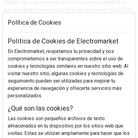
Philips Hue. Los envases también son más pequeños, lo
que contribuye a una reducción de las emisiones de CO2 de
6.000 toneladas al ...
Política de Cookies
Política de Cookies de Electromarket
SEGUIR LEYENDO
En Electromarket, respetamos tu privacidad y nos
comprometemos a ser transparentes sobre el uso de
philips hue
envases
impacto medioambiental
cookies y tecnologías similares en nuestro sitio web. Al
sin plástico
visitar nuestro sitio, algunas cookies y tecnologías de
seguimiento pueden ser utilizadas para mejorar tu
experiencia de navegación y ofrecerte servicios más
personalizados.
¿Qué son las cookies?
Las cookies son pequeños archivos de texto
almacenados en tu dispositivo por los sitios web que
visitas. Estas se utilizan ampliamente para hacer que los