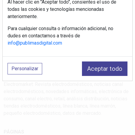
Al hacer clic en "Aceptar todo", consientes el uso de
Regístrate y accede a contenidos
todas las cookies y tecnologías mencionadas
exclusivos
anteriormente.
Correo electrónico
Para cualquier consulta o información adicional, no
dudes en contactarnos a través de
info@publimasdigital.com
Aceptar todo
Personalizar
Electromarket: Revista electrodomésticos, noticias canal
electrodomésticos, novedades informáticas, electrónica de
consumo, canal electro, retail, análisis distribución, noticias
tiendas electrodomésticos, línea blanca, línea marrón,
pequeño electrodoméstico, datos de mercado.
PÁGINAS