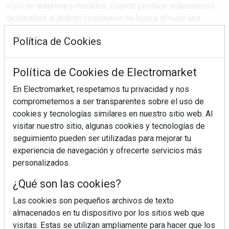
visto en anteriores modelos, cuando produce ordenadores
destinados al ámbito corporativo no busca ofrecer una
experiencia más allá de lo necesario en un momento tan
Política de Cookies
prescindible como el desembalaje de la máquina, a
diferencia de la experiencia de unboxing ...
Política de Cookies de Electromarket
En Electromarket, respetamos tu privacidad y nos
SEGUIR LEYENDO
comprometemos a ser transparentes sobre el uso de
cookies y tecnologías similares en nuestro sitio web. Al
visitar nuestro sitio, algunas cookies y tecnologías de
dynabook
tecra a40-j-17l
portátil
seguimiento pueden ser utilizadas para mejorar tu
experiencia de navegación y ofrecerte servicios más
personalizados.
¿Qué son las cookies?
Las cookies son pequeños archivos de texto
almacenados en tu dispositivo por los sitios web que
visitas. Estas se utilizan ampliamente para hacer que los