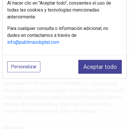
Al hacer clic en "Aceptar todo", consientes el uso de
Regístrate y accede a contenidos
todas las cookies y tecnologías mencionadas
exclusivos
anteriormente.
Correo electrónico
Para cualquier consulta o información adicional, no
dudes en contactarnos a través de
info@publimasdigital.com
Aceptar todo
Personalizar
Electromarket: Revista electrodomésticos, noticias canal
electrodomésticos, novedades informáticas, electrónica de
consumo, canal electro, retail, análisis distribución, noticias
tiendas electrodomésticos, línea blanca, línea marrón,
pequeño electrodoméstico, datos de mercado.
PÁGINAS