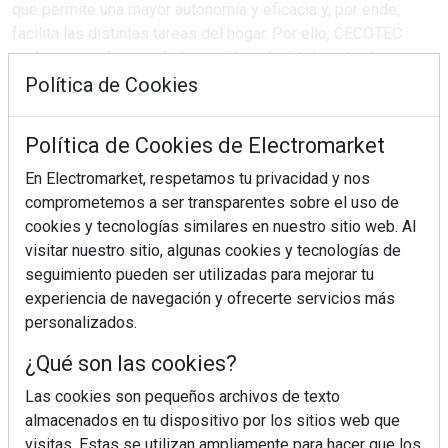
que permite una mayor autonomía y eficacia y, por ende,
facilita las distintas tareas del hogar. Por ello, CECOTEC
acaba sacar al mercado la versión más inteligente de su
buque insignia el robot ...
Política de Cookies
Política de Cookies de Electromarket
SEGUIR LEYENDO
En Electromarket, respetamos tu privacidad y nos
comprometemos a ser transparentes sobre el uso de
cookies y tecnologías similares en nuestro sitio web. Al
cecotec
conga 7090 ai
inteligencia artificial
hogar
visitar nuestro sitio, algunas cookies y tecnologías de
limpieza
robot aspirador
seguimiento pueden ser utilizadas para mejorar tu
experiencia de navegación y ofrecerte servicios más
personalizados.
¿Qué son las cookies?
Las cookies son pequeños archivos de texto
almacenados en tu dispositivo por los sitios web que
visitas. Estas se utilizan ampliamente para hacer que los