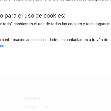
 para el uso de cookies:
tar todo", consientes el uso de todas las cookies y tecnologías
a o información adicional, no dudes en contactarnos a través de
com
egístrate y accede a contenidos exclusiv
Correo electrónico
PÁGINAS
Suscripciones