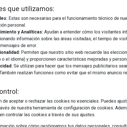
es que utilizamos:
les:
Estas son necesarias para el funcionamiento técnico de nue
ión personal.
miento y Analíticas:
Ayudan a entender cómo los visitantes in
ionando información sobre las áreas visitadas, el tiempo de visi
mensajes de error.
onalidad:
Permiten que nuestro sitio web recuerde las eleccio
25/01/2019
 o el idioma) y proporcionen características mejoradas y person
cidad:
Se utilizan para hacer que los mensajes publicitarios se
ón del Plan Renove de Salas de Calderas de la Comunidad de
s. También realizan funciones como evitar que el mismo anuncio 
 millones de euros para la sustitución de sistemas antiguos de
ilicen gas natural. La cuantía de ...
ontrol:
 de aceptar o rechazar las cookies no esenciales. Puedes ajust
EGUIR LEYENDO
avés de nuestra herramienta de configuración de cookies. Ademá
n controlar las cookies a través de sus ajustes.
rmación sobre cómo gestionamos tus datos personales, consult