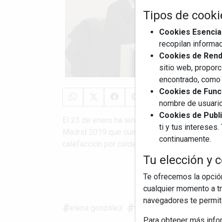
Tipos de cooki
Cookies Esencia
recopilan informac
Cookies de Rendi
sitio web, proporc
encontrado, como 
Cookies de Funci
nombre de usuario
Cookies de Publi
El 23 de enero ha tenido lugar la presentaci
ti y tus interese
Madrid 2019 que cuenta con una partida de 1,4
continuamente.
calefacción por calderas de condensación que ut
Tu elección y c
Te ofrecemos la opción
S
cualquier momento a tr
navegadores te permite
elena gonzález
fegeca
agremia
Para obtener más info