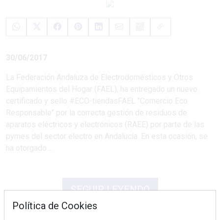
30/06/2017
La Federación Andaluza de Electrodomésticos y Otros
Equipamientos del Hogar (FAEL), ha entregado un nuevo
certificado y sello #ECO-tiendasFAEL "Comercio Eco
Responsable" por la correcta gestión de residuos de
aparatos eléctricos y electrónicos (RAEE) por parte de las
pymes del sector electro en Andalucía. En esta ocasión, se
ha otorgado ...
SEGUIR LEYENDO
Política de Cookies
fael
electrodomésticos
eco
tien 21