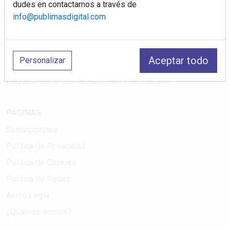
dudes en contactarnos a través de
info@publimasdigital.com
Electromarket: Revista electrodomésticos, noticias canal
electrodomésticos, novedades informáticas, electrónica de
consumo, canal electro, retail, análisis distribución, noticias
Aceptar todo
Personalizar
tiendas electrodomésticos, línea blanca, línea marrón,
pequeño electrodoméstico, datos de mercado.
PÁGINAS
Suscripciones
Política de Privacidad
Política de Cookies
Política de Redes
Aviso Legal
¿Quiénes somos?