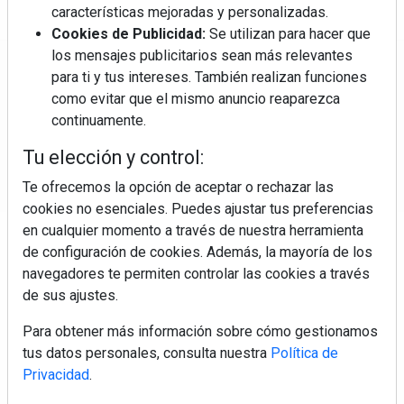
características mejoradas y personalizadas.
Cookies de Publicidad:
Se utilizan para hacer que
los mensajes publicitarios sean más relevantes
Regístrate y accede a contenidos
para ti y tus intereses. También realizan funciones
exclusivos
como evitar que el mismo anuncio reaparezca
continuamente.
Correo electrónico
Tu elección y control:
Te ofrecemos la opción de aceptar o rechazar las
cookies no esenciales. Puedes ajustar tus preferencias
en cualquier momento a través de nuestra herramienta
de configuración de cookies. Además, la mayoría de los
navegadores te permiten controlar las cookies a través
de sus ajustes.
Electromarket: Revista electrodomésticos, noticias canal
Para obtener más información sobre cómo gestionamos
electrodomésticos, novedades informáticas, electrónica de
tus datos personales, consulta nuestra
Política de
consumo, canal electro, retail, análisis distribución, noticias
Privacidad
.
tiendas electrodomésticos, línea blanca, línea marrón,
pequeño electrodoméstico, datos de mercado.