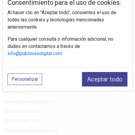
Consentimiento para el uso de cookies:
Al hacer clic en "Aceptar todo", consientes el uso de
PÁGINAS
todas las cookies y tecnologías mencionadas
anteriormente.
Suscripciones
Política de Privacidad
Para cualquier consulta o información adicional, no
dudes en contactarnos a través de
Política de Cookies
info@publimasdigital.com
Política de Redes
Aviso Legal
¿Quiénes somos?
Aceptar todo
Personalizar
CONTACTO
www.publimasdigital.com
08018-Barcelona
+34 933 683 800
info@publimasdigital.com