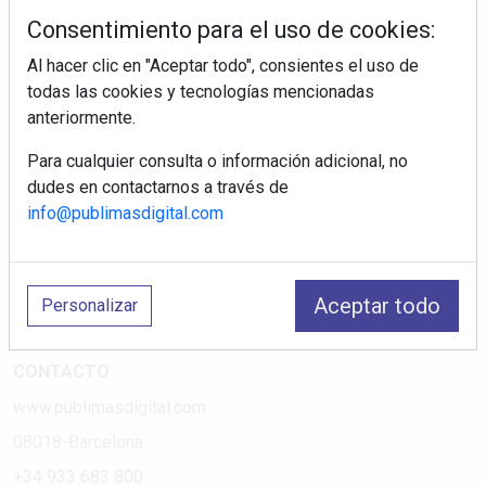
tiendas electrodomésticos, línea blanca, línea marrón,
Consentimiento para el uso de cookies:
pequeño electrodoméstico, datos de mercado.
Al hacer clic en "Aceptar todo", consientes el uso de
todas las cookies y tecnologías mencionadas
PÁGINAS
anteriormente.
Suscripciones
Para cualquier consulta o información adicional, no
Política de Privacidad
dudes en contactarnos a través de
Política de Cookies
info@publimasdigital.com
Política de Redes
Aviso Legal
Aceptar todo
Personalizar
¿Quiénes somos?
CONTACTO
www.publimasdigital.com
08018-Barcelona
+34 933 683 800