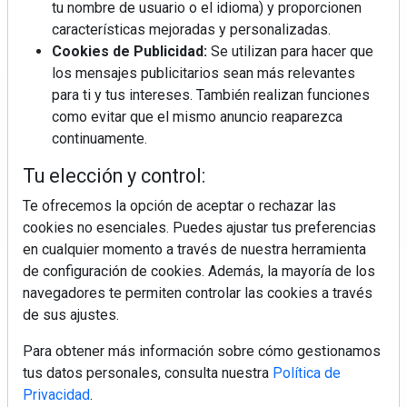
tu nombre de usuario o el idioma) y proporcionen
características mejoradas y personalizadas.
Cookies de Publicidad:
Se utilizan para hacer que
los mensajes publicitarios sean más relevantes
para ti y tus intereses. También realizan funciones
Regístrate y accede a contenidos
como evitar que el mismo anuncio reaparezca
exclusivos
continuamente.
Tu elección y control:
Correo electrónico
Te ofrecemos la opción de aceptar o rechazar las
cookies no esenciales. Puedes ajustar tus preferencias
en cualquier momento a través de nuestra herramienta
de configuración de cookies. Además, la mayoría de los
navegadores te permiten controlar las cookies a través
de sus ajustes.
Para obtener más información sobre cómo gestionamos
Electromarket: Revista electrodomésticos, noticias canal
tus datos personales, consulta nuestra
Política de
electrodomésticos, novedades informáticas, electrónica de
Privacidad
.
consumo, canal electro, retail, análisis distribución, noticias