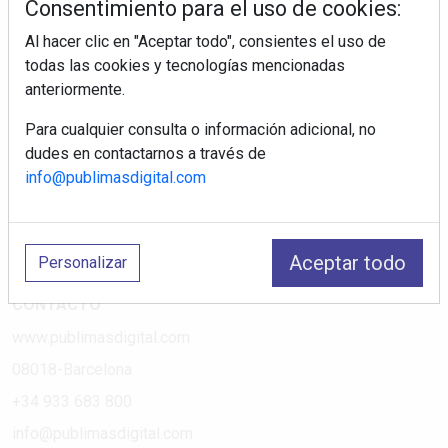
Consentimiento para el uso de cookies:
Al hacer clic en "Aceptar todo", consientes el uso de
PÁGINAS
todas las cookies y tecnologías mencionadas
anteriormente.
Suscripciones
Política de Privacidad
Para cualquier consulta o información adicional, no
dudes en contactarnos a través de
Política de Cookies
info@publimasdigital.com
Política de Redes
Aviso Legal
¿Quiénes somos?
Aceptar todo
Personalizar
CONTACTO
www.publimasdigital.com
08018-Barcelona
+34 933 683 800
info@publimasdigital.com