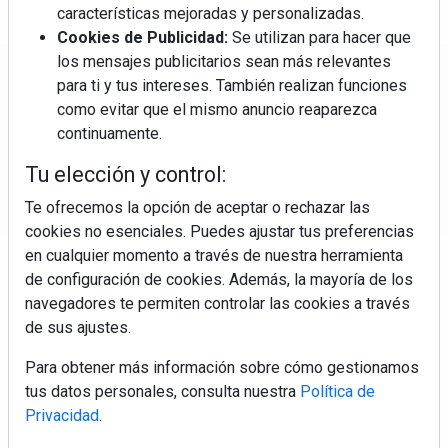
características mejoradas y personalizadas.
Cookies de Publicidad:
Se utilizan para hacer que
los mensajes publicitarios sean más relevantes
Regístrate y accede a contenidos
para ti y tus intereses. También realizan funciones
exclusivos
como evitar que el mismo anuncio reaparezca
continuamente.
Correo electrónico
Tu elección y control:
Te ofrecemos la opción de aceptar o rechazar las
cookies no esenciales. Puedes ajustar tus preferencias
en cualquier momento a través de nuestra herramienta
de configuración de cookies. Además, la mayoría de los
navegadores te permiten controlar las cookies a través
de sus ajustes.
Electromarket: Revista electrodomésticos, noticias canal
Para obtener más información sobre cómo gestionamos
electrodomésticos, novedades informáticas, electrónica de
tus datos personales, consulta nuestra
Política de
consumo, canal electro, retail, análisis distribución, noticias
Privacidad
.
tiendas electrodomésticos, línea blanca, línea marrón,
pequeño electrodoméstico, datos de mercado.