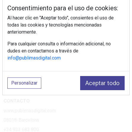
tiendas electrodomésticos, línea blanca, línea marrón,
Consentimiento para el uso de cookies:
pequeño electrodoméstico, datos de mercado.
Al hacer clic en "Aceptar todo", consientes el uso de
todas las cookies y tecnologías mencionadas
PÁGINAS
anteriormente.
Suscripciones
Para cualquier consulta o información adicional, no
Política de Privacidad
dudes en contactarnos a través de
Política de Cookies
info@publimasdigital.com
Política de Redes
Aviso Legal
Aceptar todo
Personalizar
¿Quiénes somos?
CONTACTO
www.publimasdigital.com
08018-Barcelona
+34 933 683 800