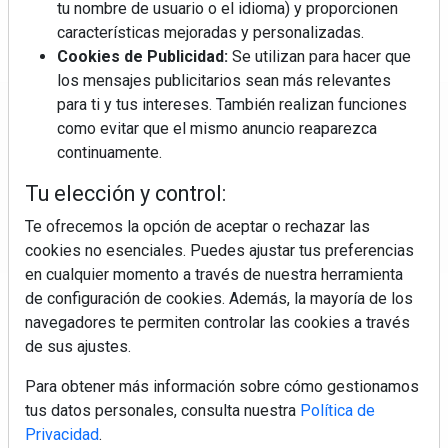
tu nombre de usuario o el idioma) y proporcionen
características mejoradas y personalizadas.
Cookies de Publicidad:
Se utilizan para hacer que
los mensajes publicitarios sean más relevantes
para ti y tus intereses. También realizan funciones
Regístrate y accede a contenidos
como evitar que el mismo anuncio reaparezca
exclusivos
continuamente.
Tu elección y control:
Correo electrónico
Te ofrecemos la opción de aceptar o rechazar las
cookies no esenciales. Puedes ajustar tus preferencias
en cualquier momento a través de nuestra herramienta
de configuración de cookies. Además, la mayoría de los
navegadores te permiten controlar las cookies a través
de sus ajustes.
Para obtener más información sobre cómo gestionamos
Electromarket: Revista electrodomésticos, noticias canal
tus datos personales, consulta nuestra
Política de
electrodomésticos, novedades informáticas, electrónica de
Privacidad
.
consumo, canal electro, retail, análisis distribución, noticias