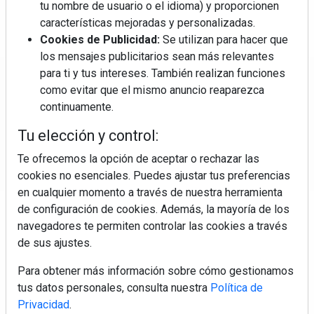
tu nombre de usuario o el idioma) y proporcionen
características mejoradas y personalizadas.
Cookies de Publicidad:
Se utilizan para hacer que
los mensajes publicitarios sean más relevantes
para ti y tus intereses. También realizan funciones
Regístrate y accede a contenidos
como evitar que el mismo anuncio reaparezca
exclusivos
continuamente.
Tu elección y control:
Correo electrónico
Te ofrecemos la opción de aceptar o rechazar las
cookies no esenciales. Puedes ajustar tus preferencias
en cualquier momento a través de nuestra herramienta
de configuración de cookies. Además, la mayoría de los
navegadores te permiten controlar las cookies a través
de sus ajustes.
Para obtener más información sobre cómo gestionamos
Electromarket: Revista electrodomésticos, noticias canal
tus datos personales, consulta nuestra
Política de
electrodomésticos, novedades informáticas, electrónica de
Privacidad
.
consumo, canal electro, retail, análisis distribución, noticias