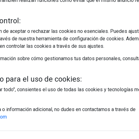
s. También realizan funciones como evitar que el mismo anuncio 
ontrol:
 de aceptar o rechazar las cookies no esenciales. Puedes ajust
avés de nuestra herramienta de configuración de cookies. Ademá
egístrate y accede a contenidos exclusiv
n controlar las cookies a través de sus ajustes.
Correo electrónico
rmación sobre cómo gestionamos tus datos personales, consult
 para el uso de cookies:
tar todo", consientes el uso de todas las cookies y tecnologías
PÁGINAS
a o información adicional, no dudes en contactarnos a través de
Suscripciones
com
Política de Privacidad
Política de Cookies