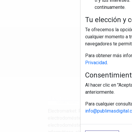
ti y tus interese
continuamente.
Tu elección y c
Te ofrecemos la opción
cualquier momento a tr
R
navegadores te permite
Para obtener más info
Privacidad
.
Consentimiento
Al hacer clic en "Acep
anteriormente.
Para cualquier consult
info@publimasdigital.
Electromarket: Revista
electrodomésticos, noticias canal
electrodomésticos, novedades