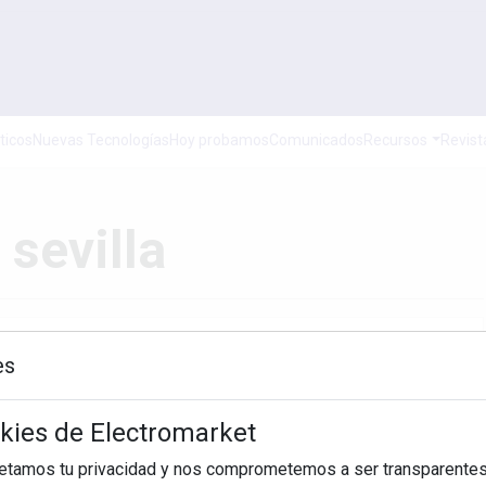
ticos
Nuevas Tecnologías
Hoy probamos
Comunicados
Recursos
Revist
 sevilla
es
Hasta
okies de Electromarket
BUSCAR
petamos tu privacidad y nos comprometemos a ser transparentes