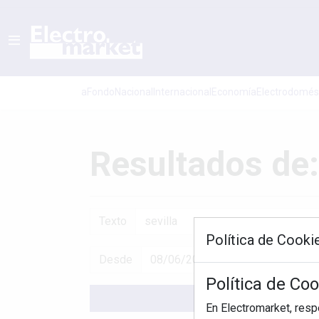
aFondo
Nacional
Internacional
Economí­a
Electrodomés
Resultados de:
Texto
Política de Cooki
Desde
Política de Co
En Electromarket, res