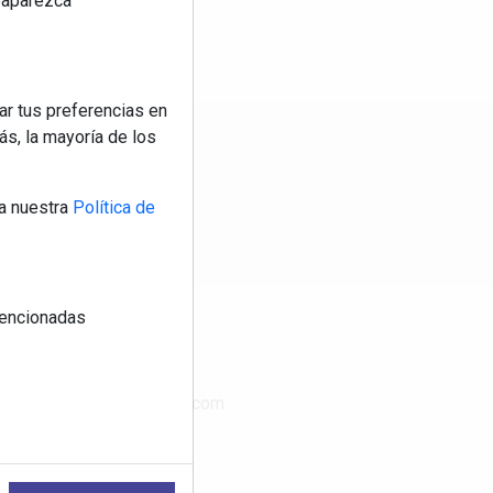
reaparezca
ar tus preferencias en
s, la mayoría de los
os
a nuestra
Política de
 mencionadas
CONTACTO
www.publimasdigital.com
08018-Barcelona
+34 933 683 800