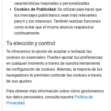
características mejoradas y personalizadas.
Cookies de Publicidad:
Se utilizan para hacer que
los mensajes publicitarios sean más relevantes
Regístrate y accede a contenidos
para ti y tus intereses. También realizan funciones
exclusivos
como evitar que el mismo anuncio reaparezca
continuamente.
Correo electrónico
Tu elección y control:
Te ofrecemos la opción de aceptar o rechazar las
cookies no esenciales. Puedes ajustar tus preferencias
en cualquier momento a través de nuestra herramienta
de configuración de cookies. Además, la mayoría de los
navegadores te permiten controlar las cookies a través
de sus ajustes.
Electromarket: Revista electrodomésticos, noticias canal
Para obtener más información sobre cómo gestionamos
electrodomésticos, novedades informáticas, electrónica de
tus datos personales, consulta nuestra
Política de
consumo, canal electro, retail, análisis distribución, noticias
Privacidad
.
tiendas electrodomésticos, línea blanca, línea marrón,
pequeño electrodoméstico, datos de mercado.