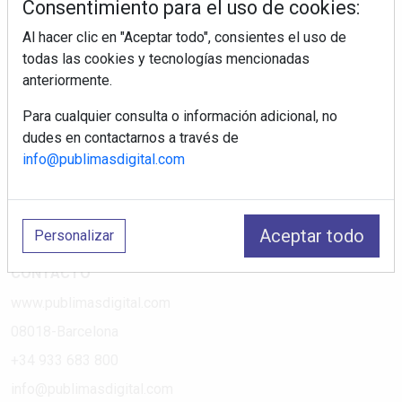
Consentimiento para el uso de cookies:
Al hacer clic en "Aceptar todo", consientes el uso de
PÁGINAS
todas las cookies y tecnologías mencionadas
anteriormente.
Suscripciones
Política de Privacidad
Para cualquier consulta o información adicional, no
dudes en contactarnos a través de
Política de Cookies
info@publimasdigital.com
Política de Redes
Aviso Legal
¿Quiénes somos?
Aceptar todo
Personalizar
CONTACTO
www.publimasdigital.com
08018-Barcelona
+34 933 683 800
info@publimasdigital.com