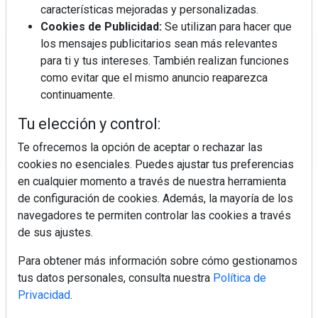
características mejoradas y personalizadas.
Cookies de Publicidad:
Se utilizan para hacer que
los mensajes publicitarios sean más relevantes
Regístrate y accede a contenidos
para ti y tus intereses. También realizan funciones
exclusivos
como evitar que el mismo anuncio reaparezca
continuamente.
Correo electrónico
Tu elección y control:
Te ofrecemos la opción de aceptar o rechazar las
cookies no esenciales. Puedes ajustar tus preferencias
en cualquier momento a través de nuestra herramienta
de configuración de cookies. Además, la mayoría de los
navegadores te permiten controlar las cookies a través
de sus ajustes.
Electromarket: Revista electrodomésticos, noticias canal
Para obtener más información sobre cómo gestionamos
electrodomésticos, novedades informáticas, electrónica de
tus datos personales, consulta nuestra
Política de
consumo, canal electro, retail, análisis distribución, noticias
Privacidad
.
tiendas electrodomésticos, línea blanca, línea marrón,
pequeño electrodoméstico, datos de mercado.