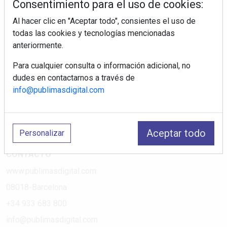
Consentimiento para el uso de cookies:
Al hacer clic en "Aceptar todo", consientes el uso de
PÁGINAS
todas las cookies y tecnologías mencionadas
anteriormente.
Suscripciones
Política de Privacidad
Para cualquier consulta o información adicional, no
dudes en contactarnos a través de
Política de Cookies
info@publimasdigital.com
Política de Redes
Aviso Legal
¿Quiénes somos?
Aceptar todo
Personalizar
CONTACTO
www.publimasdigital.com
08018-Barcelona
+34 933 683 800
info@publimasdigital.com