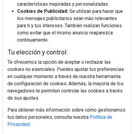
características mejoradas y personalizadas.
Cookies de Publicidad:
Se utilizan para hacer que
los mensajes publicitarios sean más relevantes
Regístrate y accede a contenidos
para ti y tus intereses. También realizan funciones
exclusivos
como evitar que el mismo anuncio reaparezca
continuamente.
Correo electrónico
Tu elección y control:
Te ofrecemos la opción de aceptar o rechazar las
cookies no esenciales. Puedes ajustar tus preferencias
en cualquier momento a través de nuestra herramienta
de configuración de cookies. Además, la mayoría de los
navegadores te permiten controlar las cookies a través
de sus ajustes.
Electromarket: Revista electrodomésticos, noticias canal
Para obtener más información sobre cómo gestionamos
electrodomésticos, novedades informáticas, electrónica de
tus datos personales, consulta nuestra
Política de
consumo, canal electro, retail, análisis distribución, noticias
Privacidad
.
tiendas electrodomésticos, línea blanca, línea marrón,
pequeño electrodoméstico, datos de mercado.