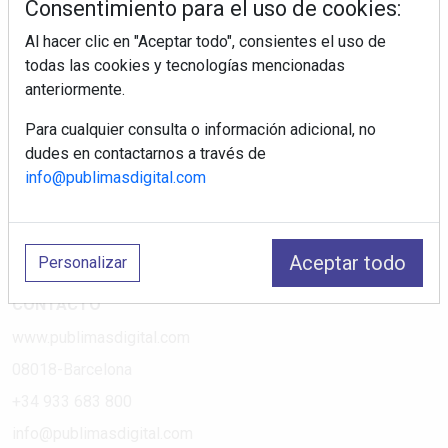
Consentimiento para el uso de cookies:
Al hacer clic en "Aceptar todo", consientes el uso de
PÁGINAS
todas las cookies y tecnologías mencionadas
anteriormente.
Suscripciones
Política de Privacidad
Para cualquier consulta o información adicional, no
dudes en contactarnos a través de
Política de Cookies
info@publimasdigital.com
Política de Redes
Aviso Legal
¿Quiénes somos?
Aceptar todo
Personalizar
CONTACTO
www.publimasdigital.com
08018-Barcelona
+34 933 683 800
info@publimasdigital.com