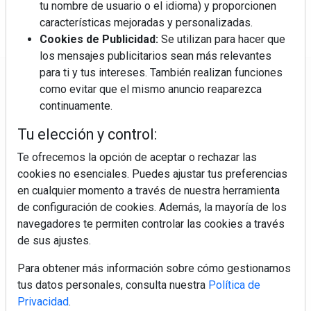
tu nombre de usuario o el idioma) y proporcionen
características mejoradas y personalizadas.
Cookies de Publicidad:
Se utilizan para hacer que
los mensajes publicitarios sean más relevantes
para ti y tus intereses. También realizan funciones
Regístrate y accede a contenidos
como evitar que el mismo anuncio reaparezca
exclusivos
continuamente.
Tu elección y control:
Correo electrónico
Te ofrecemos la opción de aceptar o rechazar las
cookies no esenciales. Puedes ajustar tus preferencias
en cualquier momento a través de nuestra herramienta
de configuración de cookies. Además, la mayoría de los
navegadores te permiten controlar las cookies a través
de sus ajustes.
Para obtener más información sobre cómo gestionamos
Electromarket: Revista electrodomésticos, noticias canal
tus datos personales, consulta nuestra
Política de
electrodomésticos, novedades informáticas, electrónica de
Privacidad
.
consumo, canal electro, retail, análisis distribución, noticias