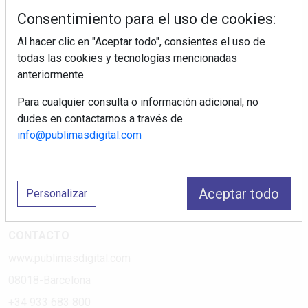
tiendas electrodomésticos, línea blanca, línea marrón,
Consentimiento para el uso de cookies:
pequeño electrodoméstico, datos de mercado.
Al hacer clic en "Aceptar todo", consientes el uso de
todas las cookies y tecnologías mencionadas
PÁGINAS
anteriormente.
Suscripciones
Para cualquier consulta o información adicional, no
Política de Privacidad
dudes en contactarnos a través de
Política de Cookies
info@publimasdigital.com
Política de Redes
Aviso Legal
Aceptar todo
Personalizar
¿Quiénes somos?
CONTACTO
www.publimasdigital.com
08018-Barcelona
+34 933 683 800