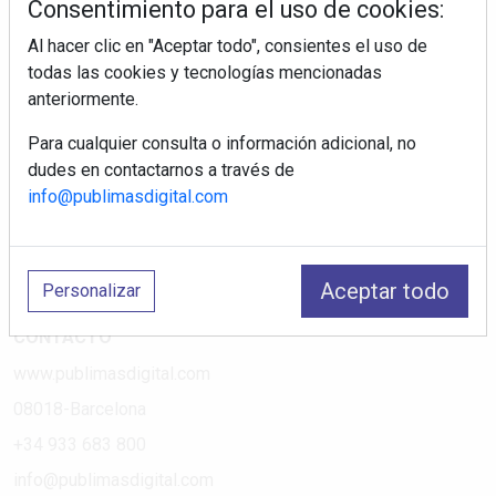
Consentimiento para el uso de cookies:
Al hacer clic en "Aceptar todo", consientes el uso de
PÁGINAS
todas las cookies y tecnologías mencionadas
anteriormente.
Suscripciones
Política de Privacidad
Para cualquier consulta o información adicional, no
dudes en contactarnos a través de
Política de Cookies
info@publimasdigital.com
Política de Redes
Aviso Legal
¿Quiénes somos?
Aceptar todo
Personalizar
CONTACTO
www.publimasdigital.com
08018-Barcelona
+34 933 683 800
info@publimasdigital.com