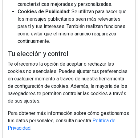
características mejoradas y personalizadas.
Cookies de Publicidad:
Se utilizan para hacer que
los mensajes publicitarios sean más relevantes
Regístrate y accede a contenidos
para ti y tus intereses. También realizan funciones
exclusivos
como evitar que el mismo anuncio reaparezca
continuamente.
Correo electrónico
Tu elección y control:
Te ofrecemos la opción de aceptar o rechazar las
cookies no esenciales. Puedes ajustar tus preferencias
en cualquier momento a través de nuestra herramienta
de configuración de cookies. Además, la mayoría de los
navegadores te permiten controlar las cookies a través
de sus ajustes.
Electromarket: Revista electrodomésticos, noticias canal
Para obtener más información sobre cómo gestionamos
electrodomésticos, novedades informáticas, electrónica de
tus datos personales, consulta nuestra
Política de
consumo, canal electro, retail, análisis distribución, noticias
Privacidad
.
tiendas electrodomésticos, línea blanca, línea marrón,
pequeño electrodoméstico, datos de mercado.