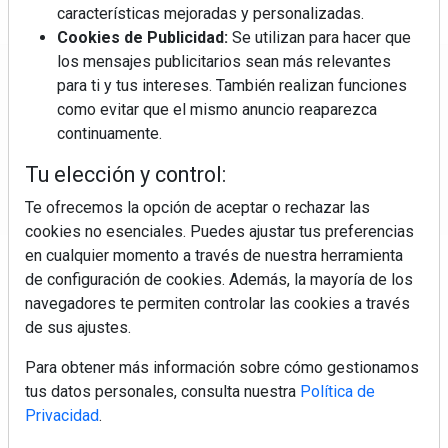
características mejoradas y personalizadas.
Cookies de Publicidad:
Se utilizan para hacer que
los mensajes publicitarios sean más relevantes
Regístrate y accede a contenidos
para ti y tus intereses. También realizan funciones
exclusivos
como evitar que el mismo anuncio reaparezca
continuamente.
Correo electrónico
Tu elección y control:
Te ofrecemos la opción de aceptar o rechazar las
cookies no esenciales. Puedes ajustar tus preferencias
en cualquier momento a través de nuestra herramienta
de configuración de cookies. Además, la mayoría de los
navegadores te permiten controlar las cookies a través
de sus ajustes.
Electromarket: Revista electrodomésticos, noticias canal
Para obtener más información sobre cómo gestionamos
electrodomésticos, novedades informáticas, electrónica de
tus datos personales, consulta nuestra
Política de
consumo, canal electro, retail, análisis distribución, noticias
Privacidad
.
tiendas electrodomésticos, línea blanca, línea marrón,
pequeño electrodoméstico, datos de mercado.