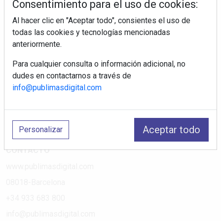
Consentimiento para el uso de cookies:
Al hacer clic en "Aceptar todo", consientes el uso de
PÁGINAS
todas las cookies y tecnologías mencionadas
anteriormente.
Suscripciones
Política de Privacidad
Para cualquier consulta o información adicional, no
dudes en contactarnos a través de
Política de Cookies
info@publimasdigital.com
Política de Redes
Aviso Legal
¿Quiénes somos?
Aceptar todo
Personalizar
CONTACTO
www.publimasdigital.com
08018-Barcelona
+34 933 683 800
info@publimasdigital.com