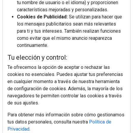
tu nombre de usuario o el idioma) y proporcionen
características mejoradas y personalizadas.
Cookies de Publicidad:
Se utilizan para hacer que
los mensajes publicitarios sean más relevantes
para ti y tus intereses. También realizan funciones
Regístrate y accede a contenidos
como evitar que el mismo anuncio reaparezca
exclusivos
continuamente.
Tu elección y control:
Correo electrónico
Te ofrecemos la opción de aceptar o rechazar las
cookies no esenciales. Puedes ajustar tus preferencias
en cualquier momento a través de nuestra herramienta
de configuración de cookies. Además, la mayoría de los
navegadores te permiten controlar las cookies a través
de sus ajustes.
Para obtener más información sobre cómo gestionamos
Electromarket: Revista electrodomésticos, noticias canal
tus datos personales, consulta nuestra
Política de
electrodomésticos, novedades informáticas, electrónica de
Privacidad
.
consumo, canal electro, retail, análisis distribución, noticias