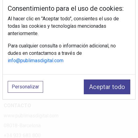
tiendas electrodomésticos, línea blanca, línea marrón,
Consentimiento para el uso de cookies:
pequeño electrodoméstico, datos de mercado.
Al hacer clic en "Aceptar todo", consientes el uso de
todas las cookies y tecnologías mencionadas
PÁGINAS
anteriormente.
Suscripciones
Para cualquier consulta o información adicional, no
Política de Privacidad
dudes en contactarnos a través de
Política de Cookies
info@publimasdigital.com
Política de Redes
Aviso Legal
Aceptar todo
Personalizar
¿Quiénes somos?
CONTACTO
www.publimasdigital.com
08018-Barcelona
+34 933 683 800