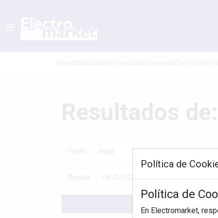
aFondo
Nacional
Internacional
Economí­a
Electrodomés
Resultados de:
Texto
Política de Cooki
Desde
Política de Co
En Electromarket, res