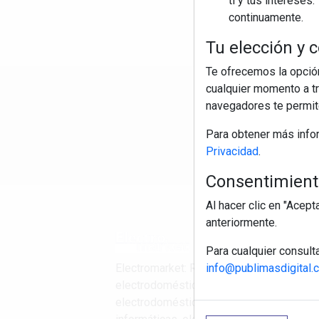
ti y tus interese
continuamente.
Tu elección y c
Te ofrecemos la opción
cualquier momento a tr
R
navegadores te permite
Para obtener más info
Privacidad
.
Consentimiento
Al hacer clic en "Acep
anteriormente.
Para cualquier consult
info@publimasdigital.
Electromarket: Revista
electrodomésticos, noticias canal
electrodomésticos, novedades