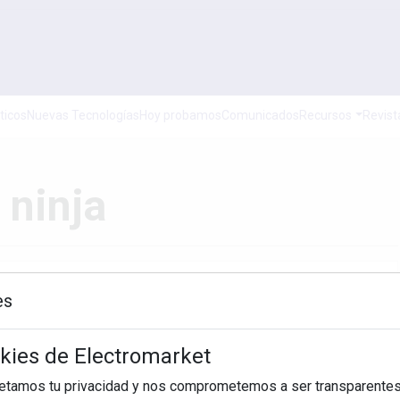
ticos
Nuevas Tecnologías
Hoy probamos
Comunicados
Recursos
Revist
 ninja
es
Hasta
okies de Electromarket
BUSCAR
petamos tu privacidad y nos comprometemos a ser transparentes