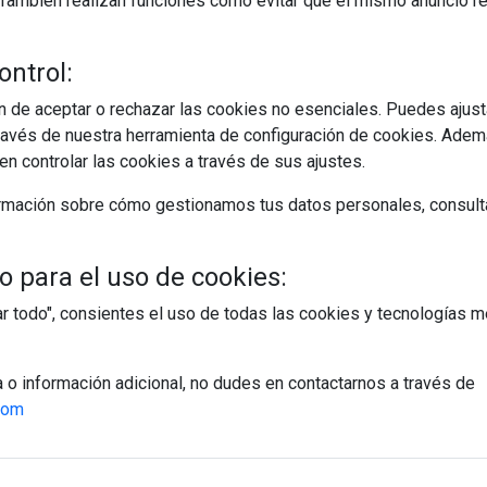
s. También realizan funciones como evitar que el mismo anuncio 
ontrol:
 de aceptar o rechazar las cookies no esenciales. Puedes ajust
avés de nuestra herramienta de configuración de cookies. Ademá
egístrate y accede a contenidos exclusiv
n controlar las cookies a través de sus ajustes.
Correo electrónico
rmación sobre cómo gestionamos tus datos personales, consult
 para el uso de cookies:
tar todo", consientes el uso de todas las cookies y tecnologías
PÁGINAS
a o información adicional, no dudes en contactarnos a través de
Suscripciones
com
Política de Privacidad
Política de Cookies