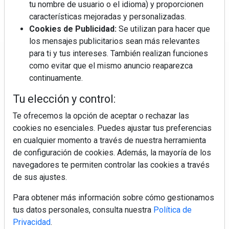
tu nombre de usuario o el idioma) y proporcionen
características mejoradas y personalizadas.
Cookies de Publicidad:
Se utilizan para hacer que
los mensajes publicitarios sean más relevantes
para ti y tus intereses. También realizan funciones
Regístrate y accede a contenidos
como evitar que el mismo anuncio reaparezca
exclusivos
continuamente.
Tu elección y control:
Correo electrónico
Te ofrecemos la opción de aceptar o rechazar las
cookies no esenciales. Puedes ajustar tus preferencias
en cualquier momento a través de nuestra herramienta
de configuración de cookies. Además, la mayoría de los
navegadores te permiten controlar las cookies a través
de sus ajustes.
Para obtener más información sobre cómo gestionamos
Electromarket: Revista electrodomésticos, noticias canal
tus datos personales, consulta nuestra
Política de
electrodomésticos, novedades informáticas, electrónica de
Privacidad
.
consumo, canal electro, retail, análisis distribución, noticias