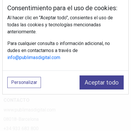
tiendas electrodomésticos, línea blanca, línea marrón,
Consentimiento para el uso de cookies:
pequeño electrodoméstico, datos de mercado.
Al hacer clic en "Aceptar todo", consientes el uso de
todas las cookies y tecnologías mencionadas
PÁGINAS
anteriormente.
Suscripciones
Para cualquier consulta o información adicional, no
Política de Privacidad
dudes en contactarnos a través de
Política de Cookies
info@publimasdigital.com
Política de Redes
Aviso Legal
Aceptar todo
Personalizar
¿Quiénes somos?
CONTACTO
www.publimasdigital.com
08018-Barcelona
+34 933 683 800